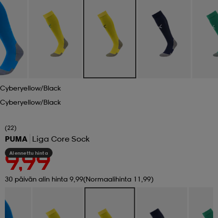
 ja otsapannat
kengät
rrastot
kengät
rit
alit
eet & lapaset
skengät
ihaiset
skengät
tarvikkeet
Cyberyellow/black
saappaat
saappaat
eet & lapaset
kengät
Cyberyellow/black
(22)
rrastot
alit
aatteet
alit
er
PUMA
Liga Core Sock
Alennettu hinta
9,99
kengät
aatteet
kengät
rrastot
30 päivän alin hinta 9,99
(Normaalihinta 11,99)
aatteet
ykengät
olasit
ykengät