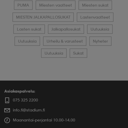
PUMA
Miesten vaatteet
Miesten sukat
MIESTEN JALKAPALLOSUKAT
Lastenvaatteet
Lasten sukat
Jalkapallosukat
Uutuuksia
Uutuuksia
Urheilu & varusteet
Nyheter
Uutuuksia
Sukat
Asiakaspalvelu:
075 325 2200
info.fi@stadium.fi
Maanantai-perjantai 10.00-14.00