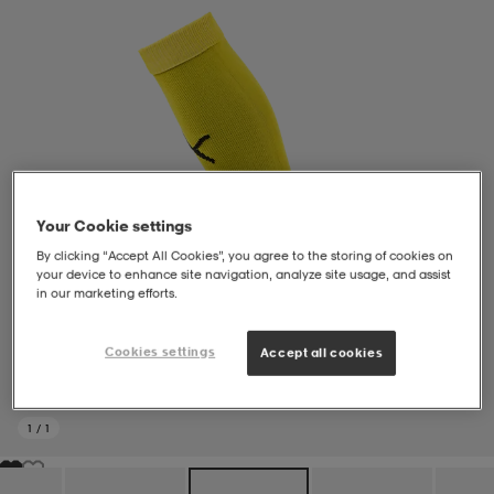
liivit
ikengät
t & pikeepaidat
ikengät
t
saappaat
ingkengät
t
ingkengät
at ja topit
elikengät
dat
engät
engät
t & pikeepaidat
allokengät
Your Cookie settings
By clicking “Accept All Cookies”, you agree to the storing of cookies on
your device to enhance site navigation, analyze site usage, and assist
t & pikeepaidat
ilykengät
 ja otsapannat
ilykengät
-/Tennis-kengät
in our marketing efforts.
Cookies settings
Accept all cookies
t & mekot
andy-/Käsipallo-kengät
eet & lapaset
andy-/Käsipallo-kengät
t & mekot
ikengät
1
/
1
allokengät
allokengät
engät