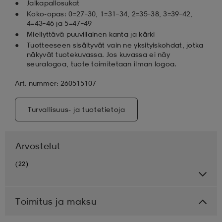
Jalkapallosukat
Koko-opas: 0=27–30, 1=31–34, 2=35–38, 3=39–42,
4=43–46 ja 5=47–49
Miellyttävä puuvillainen kanta ja kärki
Tuotteeseen sisältyvät vain ne yksityiskohdat, jotka
näkyvät tuotekuvassa. Jos kuvassa ei näy
seuralogoa, tuote toimitetaan ilman logoa.
Art. nummer: 260515107
Turvallisuus- ja tuotetietoja
Arvostelut
(22)
Toimitus ja maksu