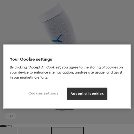
liivit
ikengät
t & pikeepaidat
ikengät
t
saappaat
ingkengät
t
ingkengät
at ja topit
elikengät
dat
engät
engät
t & pikeepaidat
allokengät
Your Cookie settings
By clicking “Accept All Cookies”, you agree to the storing of cookies on
your device to enhance site navigation, analyze site usage, and assist
in our marketing efforts.
t & pikeepaidat
ilykengät
 ja otsapannat
ilykengät
-/Tennis-kengät
Cookies settings
Accept all cookies
t & mekot
andy-/Käsipallo-kengät
eet & lapaset
andy-/Käsipallo-kengät
t & mekot
ikengät
1
/
1
allokengät
allokengät
engät