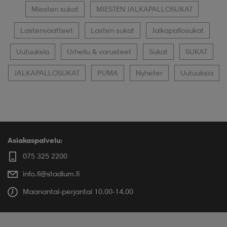
Miesten sukat
MIESTEN JALKAPALLOSUKAT
Lastenvaatteet
Lasten sukat
Jalkapallosukat
Uutuuksia
Urheilu & varusteet
Sukat
SUKAT
JALKAPALLOSUKAT
PUMA
Nyheter
Uutuuksia
Asiakaspalvelu:
075 325 2200
info.fi@stadium.fi
Maanantai-perjantai 10.00-14.00