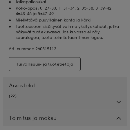
Jalkapallosukat
Koko-opas: 0=27–30, 1=31–34, 2=35–38, 3=39–42,
4=43–46 ja 5=47–49
Miellyttävä puuvillainen kanta ja kärki
Tuotteeseen sisältyvät vain ne yksityiskohdat, jotka
näkyvät tuotekuvassa. Jos kuvassa ei näy
seuralogoa, tuote toimitetaan ilman logoa.
Art. nummer: 260515112
Turvallisuus- ja tuotetietoja
Arvostelut
(22)
Toimitus ja maksu