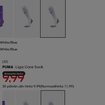
 ja otsapannat
kengät
rrastot
kengät
rit
alit
eet & lapaset
skengät
ihaiset
skengät
tarvikkeet
White/blue
saappaat
saappaat
eet & lapaset
kengät
White/blue
(22)
rrastot
alit
aatteet
alit
er
PUMA
Liga Core Sock
Alennettu hinta
9,99
kengät
aatteet
kengät
rrastot
30 päivän alin hinta 9,99
(Normaalihinta 11,99)
aatteet
ykengät
olasit
ykengät