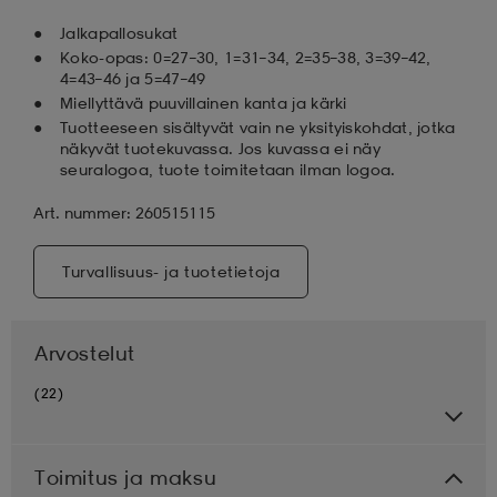
Jalkapallosukat
Koko-opas: 0=27–30, 1=31–34, 2=35–38, 3=39–42,
4=43–46 ja 5=47–49
Miellyttävä puuvillainen kanta ja kärki
Tuotteeseen sisältyvät vain ne yksityiskohdat, jotka
näkyvät tuotekuvassa. Jos kuvassa ei näy
seuralogoa, tuote toimitetaan ilman logoa.
Art. nummer: 260515115
Turvallisuus- ja tuotetietoja
Arvostelut
(22)
Toimitus ja maksu