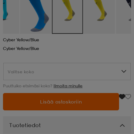
aatteet
tarvikkeet
set
tarvikkeet
aatteet
olasit
asut
set
Cyber Yellow/blue
Cyber Yellow/blue
set
it
a
Valitse koko
Valitse koko
asut
huolto
asut
Puuttuiko etsimäsi koko?
Ilmoita minulle
Lisää ostoskoriin
it
it
Tuotetiedot
huolto
huolto