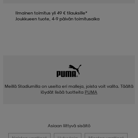
Ilmainen toimitus yli 49 € tilauksille*
Joukkueen tuote, 4-9 päivän toimitusaika
Meillä Stadiumilla on useita eri malleja, joista voit valita. Täältä
löydät lisää tuotteita
PUMA
Asiaan liittyvä sisältö
Naisten vaatteet
Uutuuksia
Miesten vaatteet