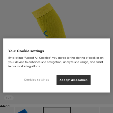
liivit
ikengät
t & pikeepaidat
ikengät
t
saappaat
ingkengät
t
ingkengät
at ja topit
elikengät
dat
engät
engät
t & pikeepaidat
allokengät
Your Cookie settings
By clicking “Accept All Cookies”, you agree to the storing of cookies on
your device to enhance site navigation, analyze site usage, and assist
t & pikeepaidat
ilykengät
 ja otsapannat
ilykengät
-/Tennis-kengät
in our marketing efforts.
Cookies settings
Accept all cookies
t & mekot
andy-/Käsipallo-kengät
eet & lapaset
andy-/Käsipallo-kengät
t & mekot
ikengät
1
/
1
allokengät
allokengät
engät