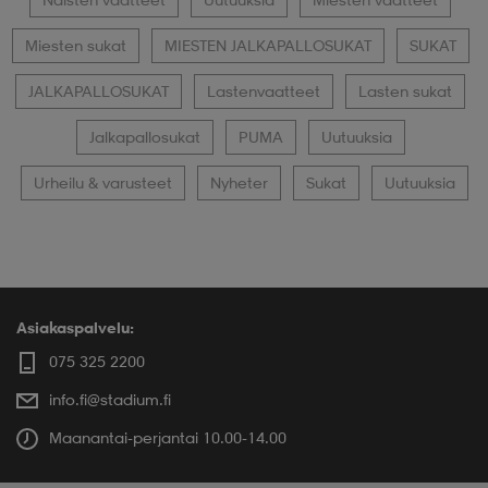
Miesten sukat
MIESTEN JALKAPALLOSUKAT
SUKAT
JALKAPALLOSUKAT
Lastenvaatteet
Lasten sukat
Jalkapallosukat
PUMA
Uutuuksia
Urheilu & varusteet
Nyheter
Sukat
Uutuuksia
Asiakaspalvelu:
075 325 2200
info.fi@stadium.fi
Maanantai-perjantai 10.00-14.00