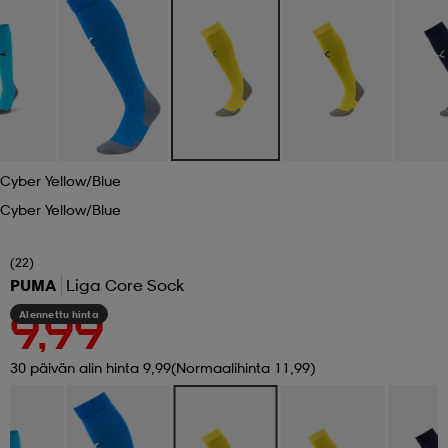
 ja otsapannat
kengät
rrastot
kengät
rit
alit
eet & lapaset
skengät
ihaiset
skengät
tarvikkeet
Cyber Yellow/blue
saappaat
saappaat
eet & lapaset
kengät
Cyber Yellow/blue
(22)
rrastot
alit
aatteet
alit
er
PUMA
Liga Core Sock
Alennettu hinta
9,99
kengät
aatteet
kengät
rrastot
30 päivän alin hinta 9,99
(Normaalihinta 11,99)
aatteet
ykengät
olasit
ykengät