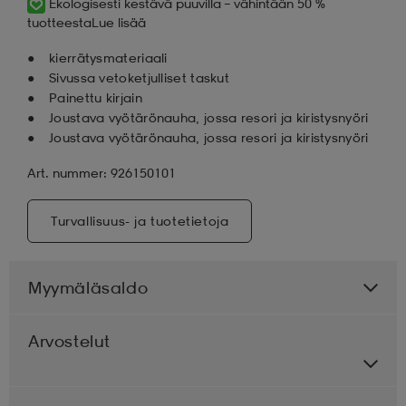
Ekologisesti kestävä puuvilla – vähintään 50 %
tuotteesta
Lue lisää
kierrätysmateriaali
Sivussa vetoketjulliset taskut
Painettu kirjain
Joustava vyötärönauha, jossa resori ja kiristysnyöri
Joustava vyötärönauha, jossa resori ja kiristysnyöri
Art. nummer: 926150101
Turvallisuus- ja tuotetietoja
Myymäläsaldo
Arvostelut