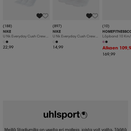
(188)
(897)
(10)
NIKE
NIKE
HOMEFITNESSC
U Nk Everyday Cush Crew
U Nk Everyday Cush Crew
Löpband 10 Km/
6pr-Bd
3pr
Manuaalinen Kal
Led-Display
22,99
14,99
Alkaen 109,
169,99
Meillä Stadiumilla on useita eri malleja, joista voit valita. Täältä