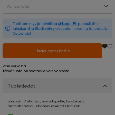
Valitse koko
Valitse koko
aatteet
tarvikkeet
set
tarvikkeet
aatteet
Tuotteen myy ja toimittaa
uhlsport FI
, poissuljettu
lahjakortti ja Stadiumin yleiset alennukset ja tarjoukset.
olasit
asut
set
Ostoehdot
set
it
a
Lisää ostoskoriin
Vain verkosta
asut
huolto
asut
Tämä tuote on saatavilla vain verkosta.
Tuotetiedot
it
it
uhlsport ID shortsit, myös lapsille, laadukasta
ammattitaitoa, urbaania ilmettä! Osta nyt!
huolto
huolto