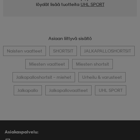
löydät lisää tuotteita
UHL SPORT
Asiaan liittyvä sisältö
Naisten vaatteet
SHORTSIT
JALKAPALLOSHORTSIT
Miesten vaatteet
Miesten shortsit
Jalkapalloshortsit – miehet
Urheilu & varusteet
Jalkapallo
Jalkapallovaatteet
UHL SPORT
Asiakaspalvelu: