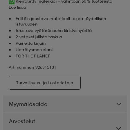
Kierrätetty materiaali – vähintään 50 % tuotteesta
Lue lisää
Erittäin joustava materiaali takaa täydellisen
istuvuuden
Joustava vyötärönauha kiristysnyörillä
2 vetoketjullista taskua
Painettu kirjain
kierrätysmateriaali
FOR THE PLANET
Art. nummer: 926315101
Turvallisuus- ja tuotetietoja
Myymäläsaldo
Arvostelut