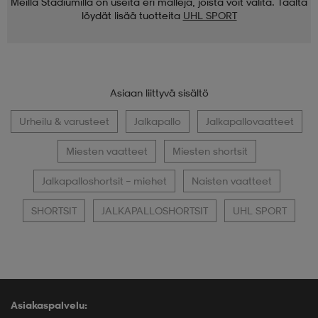
Meillä Stadiumilla on useita eri malleja, joista voit valita. Täältä
löydät lisää tuotteita
UHL SPORT
Asiaan liittyvä sisältö
Urheilu & varusteet
Jalkapallo
Jalkapallovaatteet
Miesten vaatteet
Miesten shortsit
Jalkapalloshortsit – miehet
Naisten vaatteet
SHORTSIT
JALKAPALLOSHORTSIT
UHL SPORT
Asiakaspalvelu: