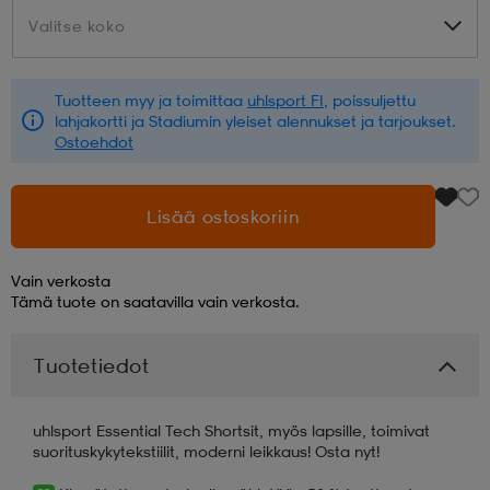
Valitse koko
Valitse koko
aatteet
tarvikkeet
set
tarvikkeet
aatteet
Tuotteen myy ja toimittaa
uhlsport FI
, poissuljettu
lahjakortti ja Stadiumin yleiset alennukset ja tarjoukset.
olasit
asut
set
Ostoehdot
set
it
a
Lisää ostoskoriin
Vain verkosta
asut
huolto
asut
Tämä tuote on saatavilla vain verkosta.
Tuotetiedot
it
it
uhlsport Essential Tech Shortsit, myös lapsille, toimivat
suorituskykytekstiilit, moderni leikkaus! Osta nyt!
huolto
huolto