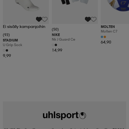
Ei sisälly kampanjoihin
MOLTEN
(50)
Molten C7
(93)
NIKE
Nk J Guard Ce
STADIUM
64,90
U Grip Sock
14,99
9,99