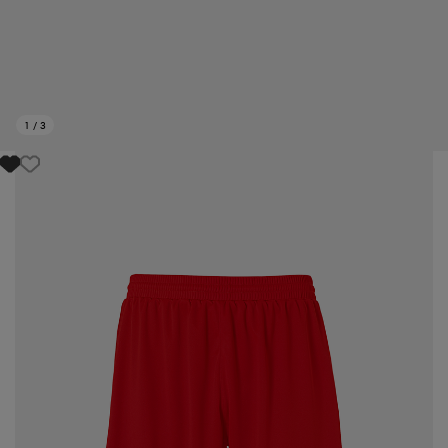
1
/
3