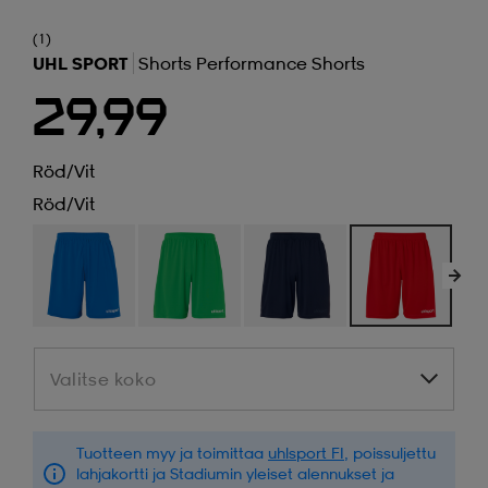
(1)
UHL SPORT
Shorts Performance Shorts
29,99
Röd/vit
Röd/vit
Valitse koko
Valitse koko
Tuotteen myy ja toimittaa
uhlsport FI
, poissuljettu
lahjakortti ja Stadiumin yleiset alennukset ja