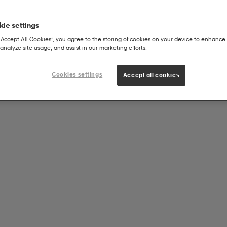
ie settings
“Accept All Cookies”, you agree to the storing of cookies on your device to enhance 
analyze site usage, and assist in our marketing efforts.
 Shorts
Cookies settings
Accept all cookies