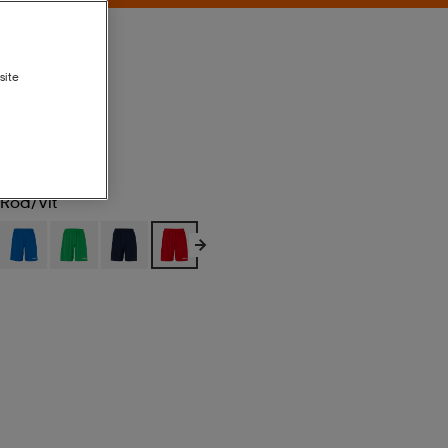
site
Röd/vit
Röd/vit