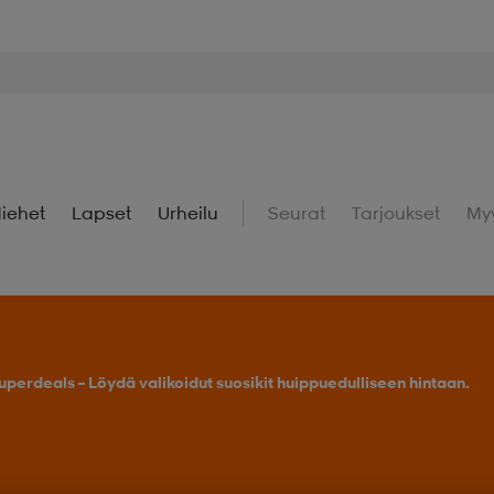
iehet
Lapset
Urheilu
Seurat
Tarjoukset
My
uperdeals – Löydä valikoidut suosikit huippuedulliseen hintaan.