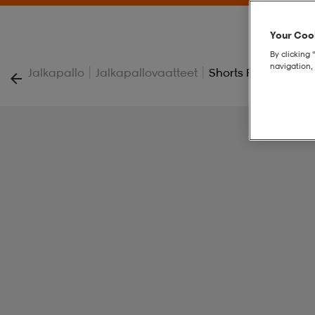
Your Cook
By clicking 
navigation, 
|
|
Jalkapallo
Jalkapallovaatteet
Shorts Performance