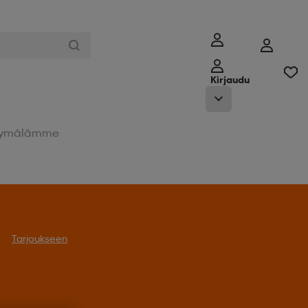
Kirjaudu
ymälämme
Tarjoukseen