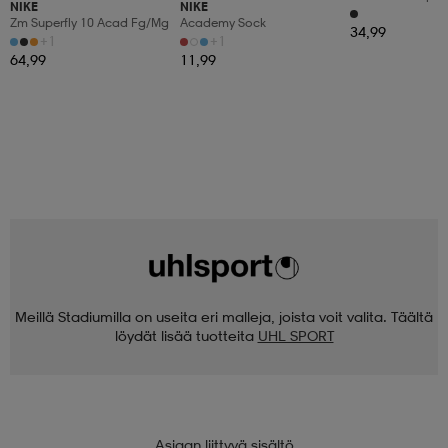
NIKE
NIKE
Zm Superfly 10 Acad Fg/mg
Academy Sock
34,99
+1
+1
64,99
11,99
Meillä Stadiumilla on useita eri malleja, joista voit valita. Täältä
löydät lisää tuotteita
UHL SPORT
Asiaan liittyvä sisältö