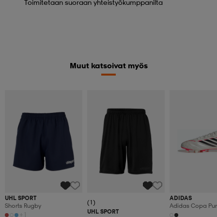
Toimitetaan suoraan yhteistyökumppanilta
Muut katsoivat myös
UHL SPORT
ADIDAS
(1)
Shorts Rugby
Adidas Copa Pure
UHL SPORT
Firm Ground/mul
+1