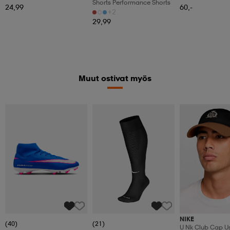
Shorts Performance Shorts
Fotbollsskor
24,99
60,-
+2
29,99
Muut ostivat myös
NIKE
(40)
(21)
U Nk Club Cap Us