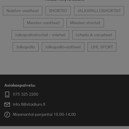
Naisten vaatteet
SHORTSIT
JALKAPALLOSHORTSIT
Miesten vaatteet
Miesten shortsit
Jalkapalloshortsit – miehet
Urheilu & varusteet
Jalkapallo
Jalkapallovaatteet
UHL SPORT
Asiakaspalvelu:
075 325 2200
info.fi@stadium.fi
Maanantai-perjantai 10.00-14.00