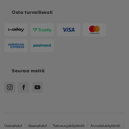
Osta turvallisesti
Seuraa meitä
Ostoehdot
Jäsenehdot
Tietosuojakäytäntö
Arvostelukäytäntö