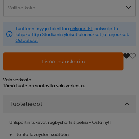
Valitse koko
Valitse koko
aatteet
tarvikkeet
set
tarvikkeet
aatteet
Tuotteen myy ja toimittaa
uhlsport FI
, poissuljettu
lahjakortti ja Stadiumin yleiset alennukset ja tarjoukset.
olasit
asut
set
Ostoehdot
set
it
a
Lisää ostoskoriin
Vain verkosta
asut
huolto
asut
Tämä tuote on saatavilla vain verkosta.
Tuotetiedot
it
it
Uhlsportin tukevat rugbyshortsit peliisi – Osta nyt!
huolto
huolto
Johto leveyden säätöön