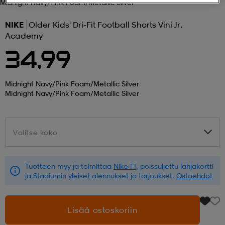
Midnight Navy/pink Foam/metallic Silver
 ja otsapannat
kengät
rrastot
kengät
rit
alit
NIKE
Older Kids' Dri-Fit Football Shorts Vini Jr.
Academy
34,99
eet & lapaset
skengät
ihaiset
skengät
tarvikkeet
Midnight Navy/pink Foam/metallic Silver
Midnight Navy/pink Foam/metallic Silver
saappaat
saappaat
eet & lapaset
kengät
Valitse koko
Valitse koko
rrastot
alit
aatteet
alit
er
Tuotteen myy ja toimittaa
Nike FI
, poissuljettu lahjakortti
kengät
aatteet
kengät
rrastot
ja Stadiumin yleiset alennukset ja tarjoukset.
Ostoehdot
Lisää ostoskoriin
aatteet
ykengät
olasit
ykengät