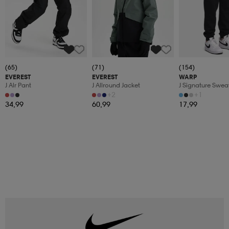
(65)
(71)
(154)
EVEREST
EVEREST
WARP
J Alr Pant
J Allround Jacket
J Signature Swea
+2
+1
34,99
60,99
17,99