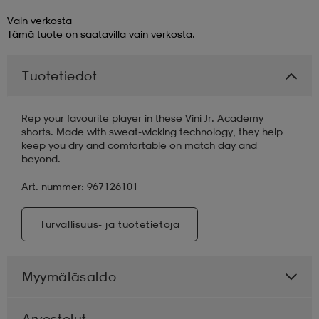
Vain verkosta
aatteet
tarvikkeet
set
tarvikkeet
aatteet
Tämä tuote on saatavilla vain verkosta.
Tuotetiedot
olasit
asut
set
Rep your favourite player in these Vini Jr. Academy
shorts. Made with sweat-wicking technology, they help
set
it
a
keep you dry and comfortable on match day and
beyond.
Art. nummer: 967126101
asut
huolto
asut
Turvallisuus- ja tuotetietoja
it
it
Myymäläsaldo
huolto
huolto
Arvostelut