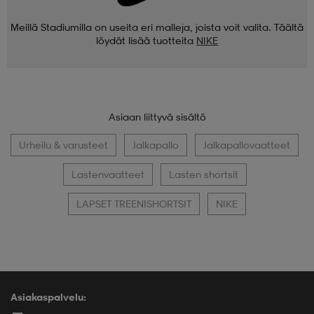
Meillä Stadiumilla on useita eri malleja, joista voit valita. Täältä
löydät lisää tuotteita
NIKE
Asiaan liittyvä sisältö
Urheilu & varusteet
Jalkapallo
Jalkapallovaatteet
Lastenvaatteet
Lasten shortsit
LAPSET TREENISHORTSIT
NIKE
Asiakaspalvelu: