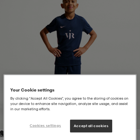
liivit
ikengät
t & pikeepaidat
ikengät
t
saappaat
ingkengät
t
ingkengät
at ja topit
elikengät
dat
engät
engät
t & pikeepaidat
allokengät
t & pikeepaidat
ilykengät
 ja otsapannat
ilykengät
-/Tennis-kengät
Your Cookie settings
By clicking “Accept All Cookies”, you agree to the storing of cookies on
your device to enhance site navigation, analyze site usage, and assist
t & mekot
andy-/Käsipallo-kengät
eet & lapaset
andy-/Käsipallo-kengät
t & mekot
ikengät
in our marketing efforts.
1
/
9
Cookies settings
Accept all cookies
allokengät
allokengät
engät
Midnight Navy/pink Foam/metallic Silver