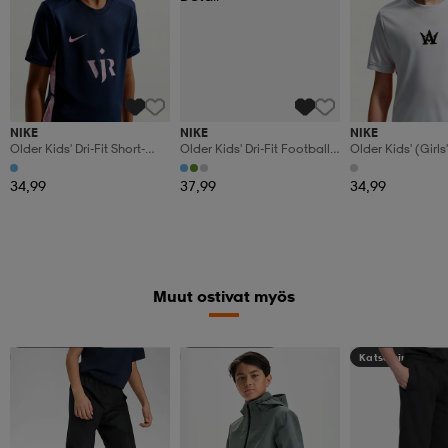
NIKE
NIKE
NIKE
Older Kids' Dri-Fit Short-
Older Kids' Dri-Fit Football
Older Kids' (girls'
Sleeve Football Top Vini Jr.
Pants Academy
Football Top A
Academy
'alexia Putellas'
34,99
37,99
34,99
Muut ostivat myös
Kampanja -25%
Kampanja -25%
Katso hintaa