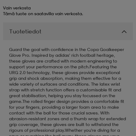
Vain verkosta
aatteet
tarvikkeet
set
tarvikkeet
aatteet
Tämä tuote on saatavilla vain verkosta.
Tuotetiedot
olasit
asut
set
Guard the goal with confidence in the Copa Goalkeeper
Glove Pro. Inspired by adidas' rich football heritage,
set
it
a
these gloves are crafted with modern engineering to
support your performance on the pitch.Featuring the
URG 2.0 technology, these gloves provide exceptional
grip and shock absorption, making them effective for a
asut
huolto
asut
wide variety of surfaces and conditions. The latex wrist
strap with stretch function offers a customisable fit and
great stabilisation, helping you stay focussed on the
game.The rolled finger design provides a comfortable fit
it
it
for your fingers, providing a larger foam area to make
contact with the ball for those crucial saves. With
abrasion-resistant zones and a thumb wrap for extended
grip coverage, these gloves are built to withstand the
huolto
huolto
rigours of professional play.Whether you're diving for a
save or punching the ball away, these gloves are your