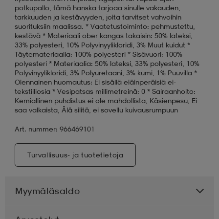
potkupallo, tämä hanska tarjoaa sinulle vakauden,
tarkkuuden ja kestävyyden, joita tarvitset vahvoihin
suorituksiin maalissa. * Vaatetustoiminto: pehmustettu,
kestävä * Materiaali ober kangas takaisin: 50% lateksi,
33% polyesteri, 10% Polyvinyylikloridi, 3% Muut kuidut *
Täytemateriaalia: 100% polyesteri * Sisävuori: 100%
polyesteri * Materiaalia: 50% lateksi, 33% polyesteri, 10%
Polyvinyylikloridi, 3% Polyuretaani, 3% kumi, 1% Puuvilla *
Olennainen huomautus: Ei sisällä eläinperäisiä ei-
tekstiiliosia * Vesipatsas millimetreinä: 0 * Sairaanhoito:
Kemiallinen puhdistus ei ole mahdollista, Käsienpesu, Ei
saa valkaista, Älä silitä, ei sovellu kuivausrumpuun
Art. nummer: 966469101
Turvallisuus- ja tuotetietoja
Myymäläsaldo