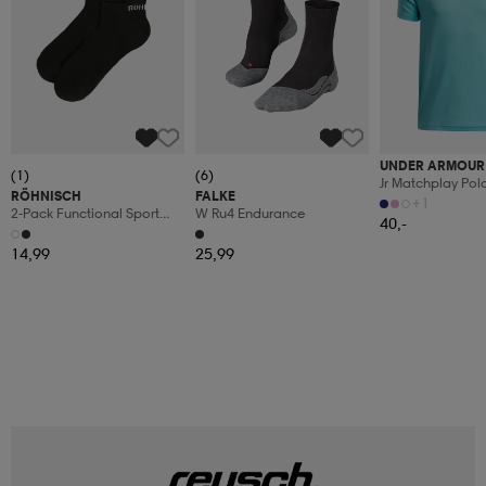
UNDER ARMOUR
(1)
(6)
Jr Matchplay Pol
RÖHNISCH
FALKE
+1
2-Pack Functional Sport
W Ru4 Endurance
40,-
Socks
14,99
25,99