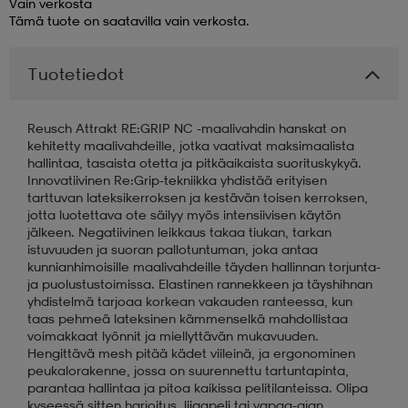
Vain verkosta
Tämä tuote on saatavilla vain verkosta.
aatteet
tarvikkeet
set
tarvikkeet
aatteet
Tuotetiedot
olasit
asut
set
Reusch Attrakt RE:GRIP NC -maalivahdin hanskat on
kehitetty maalivahdeille, jotka vaativat maksimaalista
hallintaa, tasaista otetta ja pitkäaikaista suorituskykyä.
set
it
a
Innovatiivinen Re:Grip-tekniikka yhdistää erityisen
tarttuvan lateksikerroksen ja kestävän toisen kerroksen,
jotta luotettava ote säilyy myös intensiivisen käytön
jälkeen. Negatiivinen leikkaus takaa tiukan, tarkan
asut
huolto
asut
istuvuuden ja suoran pallotuntuman, joka antaa
kunnianhimoisille maalivahdeille täyden hallinnan torjunta-
ja puolustustoimissa. Elastinen rannekkeen ja täyshihnan
yhdistelmä tarjoaa korkean vakauden ranteessa, kun
it
it
taas pehmeä lateksinen kämmenselkä mahdollistaa
voimakkaat lyönnit ja miellyttävän mukavuuden.
Hengittävä mesh pitää kädet viileinä, ja ergonominen
peukalorakenne, jossa on suurennettu tartuntapinta,
huolto
huolto
parantaa hallintaa ja pitoa kaikissa pelitilanteissa. Olipa
kyseessä sitten harjoitus, liigapeli tai vapaa-ajan