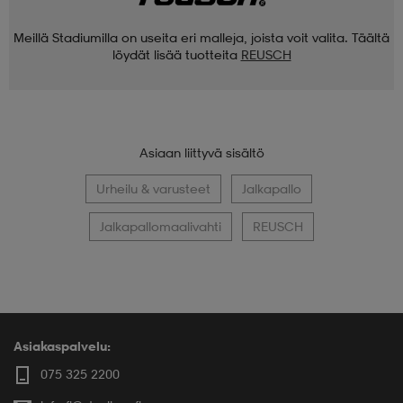
Meillä Stadiumilla on useita eri malleja, joista voit valita. Täältä
löydät lisää tuotteita
REUSCH
Asiaan liittyvä sisältö
Urheilu & varusteet
Jalkapallo
Jalkapallomaalivahti
REUSCH
Asiakaspalvelu:
075 325 2200