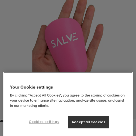
liivit
ikengät
t & pikeepaidat
ikengät
t
saappaat
ingkengät
t
ingkengät
at ja topit
elikengät
dat
engät
engät
t & pikeepaidat
allokengät
t & pikeepaidat
ilykengät
 ja otsapannat
ilykengät
-/Tennis-kengät
Your Cookie settings
By clicking “Accept All Cookies”, you agree to the storing of cookies on
your device to enhance site navigation, analyze site usage, and assist
t & mekot
andy-/Käsipallo-kengät
eet & lapaset
andy-/Käsipallo-kengät
t & mekot
ikengät
in our marketing efforts.
1
/
1
Cookies settings
Accept all cookies
allokengät
allokengät
engät