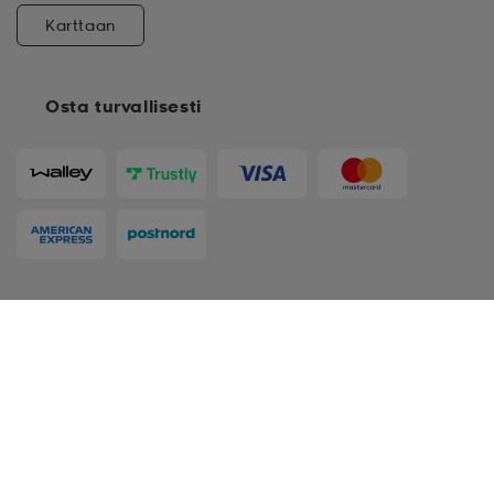
Karttaan
Osta turvallisesti
Seuraa meitä