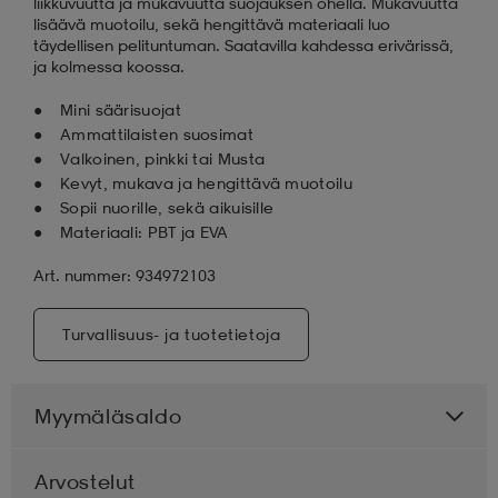
liikkuvuutta ja mukavuutta suojauksen ohella. Mukavuutta
lisäävä muotoilu, sekä hengittävä materiaali luo
täydellisen pelituntuman. Saatavilla kahdessa erivärissä,
ja kolmessa koossa.
Mini säärisuojat
Ammattilaisten suosimat
Valkoinen, pinkki tai Musta
Kevyt, mukava ja hengittävä muotoilu
Sopii nuorille, sekä aikuisille
Materiaali: PBT ja EVA
Art. nummer: 934972103
Turvallisuus- ja tuotetietoja
Myymäläsaldo
Arvostelut