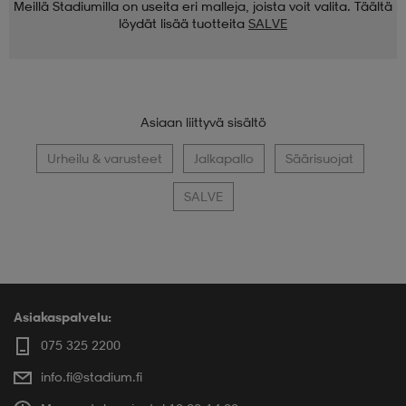
Meillä Stadiumilla on useita eri malleja, joista voit valita. Täältä
löydät lisää tuotteita
SALVE
Asiaan liittyvä sisältö
Urheilu & varusteet
Jalkapallo
Säärisuojat
SALVE
Asiakaspalvelu:
075 325 2200
info.fi@stadium.fi