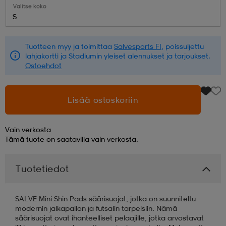
Valitse koko
S
aatteet
tarvikkeet
set
tarvikkeet
aatteet
Tuotteen myy ja toimittaa
Salvesports FI
, poissuljettu
lahjakortti ja Stadiumin yleiset alennukset ja tarjoukset.
olasit
asut
set
Ostoehdot
set
it
a
Lisää ostoskoriin
Vain verkosta
asut
huolto
asut
Tämä tuote on saatavilla vain verkosta.
Tuotetiedot
it
it
SALVE Mini Shin Pads säärisuojat, jotka on suunniteltu
modernin jalkapallon ja futsalin tarpeisiin. Nämä
huolto
huolto
säärisuojat ovat ihanteelliset pelaajille, jotka arvostavat