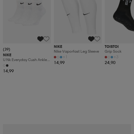
NIKE
TOISTOI
(39)
Nike Vaporfast Leg Sleeve
Grip Sock
NIKE
+1
+3
U Nk Everyday Cush Ankle
14,99
24,90
3pr
14,99