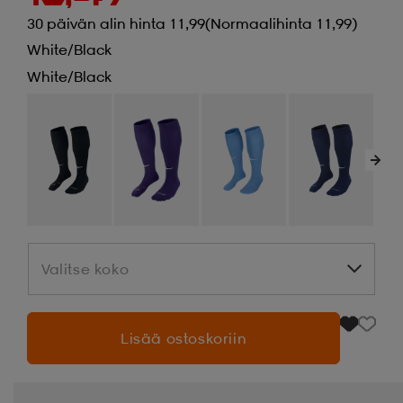
30 päivän alin hinta 11,99
(Normaalihinta 11,99)
White/black
White/black
Valitse koko
Valitse koko
Lisää ostoskoriin