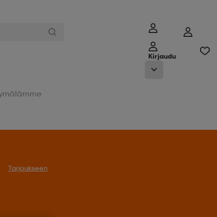
Kirjaudu
ymälämme
oukseen