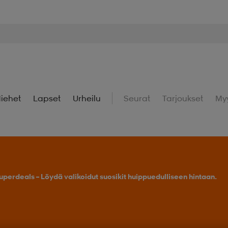
iehet
Lapset
Urheilu
Seurat
Tarjoukset
My
Osta 2 tai enemmän, saat -25 % outdoor-tuotteista.
Tarj