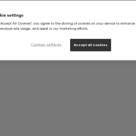
ie settings
“Accept All Cookies”, you agree to the storing of cookies on your device to enhance 
analyze site usage, and assist in our marketing efforts.
|
ALLOSUKAT
Academy Sock Otc
Cookies settings
Accept all cookies