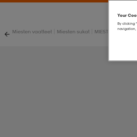
Your Cook
By clicking 
navigation, 
|
|
Miesten vaatteet
Miesten sukat
MIESTEN JALKAP