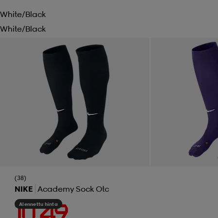
White/black
White/black
(38)
NIKE
Academy Sock Otc
Alennettu hinta
10,49