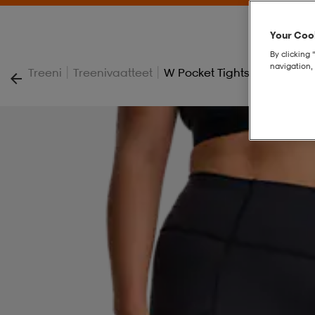
Your Cook
By clicking 
navigation, 
|
|
Treeni
Treenivaatteet
W Pocket Tights