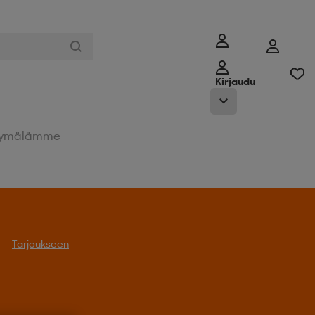
Kirjaudu
ymälämme
Tarjoukseen