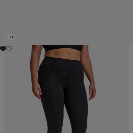
1
/
9