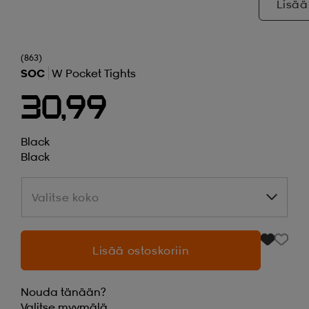
Lisää
(863)
SOC
W Pocket Tights
30,99
Black
Black
Valitse koko
Valitse koko
Lisää ostoskoriin
Nouda tänään?
Valitse
myymälä