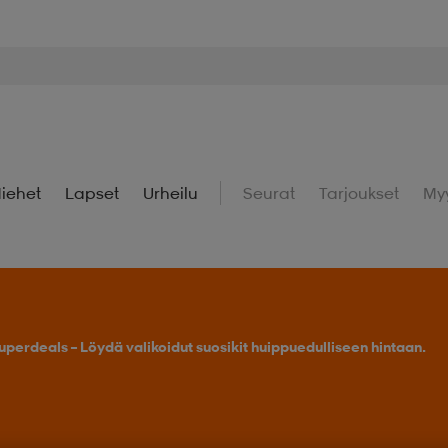
iehet
Lapset
Urheilu
Seurat
Tarjoukset
My
uperdeals – Löydä valikoidut suosikit huippuedulliseen hintaan.