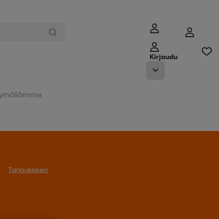
Kirjaudu
ymälämme
Tarjoukseen