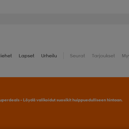
iehet
Lapset
Urheilu
Seurat
Tarjoukset
My
uperdeals – Löydä valikoidut suosikit huippuedulliseen hintaan.