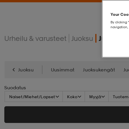
Your Cook
By clicking 
navigation, 
Urheilu & varusteet
Juoksu
Juoksus
Juoksu
Uusimmat
Juoksukengät
Ju
Energialisä
Suodatus
Naiset/Miehet/Lapset
Koko
Myyjä
Tuoteme