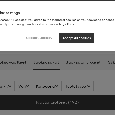
ie settings
“Accept All Cookies”, you agree to the storing of cookies on your device to enhance 
analyze site usage, and assist in our marketing efforts.
ukat
Cookies settings
Accept all cookies
oksuvaatteet
Juoksusukat
Juoksutarvikkeet
Syk
rkit
Väri
Kategoria
Tuotetyyppi
Näytä tuotteet (192)