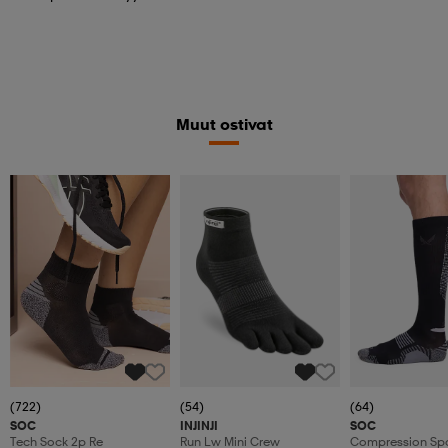
Muut ostivat
(722)
(54)
(64)
SOC
INJINJI
SOC
Tech Sock 2p Re
Run Lw Mini Crew
Compression Spo