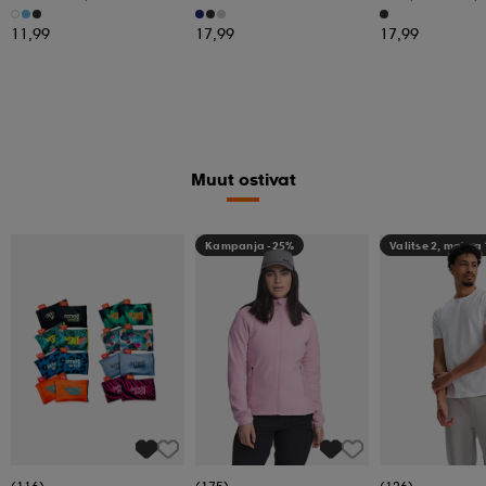
Juoksusukat, Uni
11,99
17,99
17,99
Muut ostivat
Kampanja -25%
Valitse 2, maksa