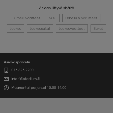
Asiaan liittyvä sisältö
Urheiluvaatteet
SOC
Urheilu & varusteet
Juoksu
Juoksusukat
Juoksuvaatteet
Sukat
Asiakaspalvelu:
075 325 2200
info.fi@stadium.fi
Maanantai-perjantai 10.00-14.00