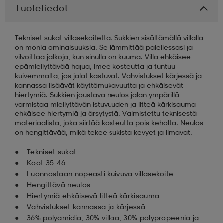
Tuotetiedot
aatteet
tarvikkeet
set
tarvikkeet
aatteet
Tekniset sukat villasekoitetta. Sukkien sisältämällä villalla
on monia ominaisuuksia. Se lämmittää palellessasi ja
vilvoittaa jalkoja, kun sinulla on kuuma. Villa ehkäisee
olasit
asut
set
epämiellyttävää hajua, imee kosteutta ja tuntuu
kuivemmalta, jos jalat kastuvat. Vahvistukset kärjessä ja
kannassa lisäävät käyttömukavuutta ja ehkäisevät
hiertymiä. Sukkien joustava neulos jalan ympärillä
set
it
a
varmistaa miellyttävän istuvuuden ja litteä kärkisauma
ehkäisee hiertymiä ja ärsytystä. Valmistettu teknisestä
materiaalista, joka siirtää kosteutta pois keholta. Neulos
on hengittävää, mikä tekee sukista kevyet ja ilmavat.
asut
huolto
asut
Tekniset sukat
Koot 35–46
it
it
Luonnostaan nopeasti kuivuva villasekoite
Hengittävä neulos
Hiertymiä ehkäisevä litteä kärkisauma
Vahvistukset kannassa ja kärjessä
huolto
huolto
36% polyamidia, 30% villaa, 30% polypropeenia ja