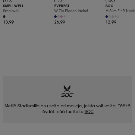
(116)
(175)
(126)
SMELLWELL
EVEREST
SOC
Smellwell
W Zip Fleece Jacket
M Slim Fit R-Neck
+1
+3
13,99
26,99
12,99
Meillä Stadiumilla on useita eri malleja, joista voit valita. Täältä
löydät lisää tuotteita
SOC