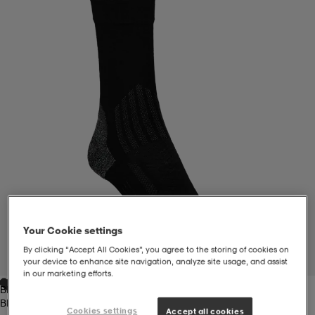
liivit
ikengät
t & pikeepaidat
ikengät
t
saappaat
ingkengät
t
ingkengät
at ja topit
elikengät
dat
engät
engät
t & pikeepaidat
allokengät
t & pikeepaidat
ilykengät
 ja otsapannat
ilykengät
-/Tennis-kengät
Your Cookie settings
t & mekot
andy-/Käsipallo-kengät
eet & lapaset
andy-/Käsipallo-kengät
t & mekot
ikengät
By clicking “Accept All Cookies”, you agree to the storing of cookies on
1
/
2
your device to enhance site navigation, analyze site usage, and assist
in our marketing efforts.
Black
allokengät
allokengät
engät
Black
Cookies settings
Accept all cookies