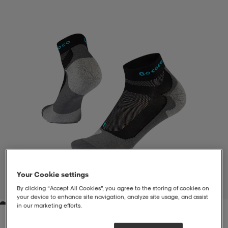
liivit
ikengät
t & pikeepaidat
ikengät
t
saappaat
ingkengät
t
ingkengät
at ja topit
elikengät
dat
engät
engät
t & pikeepaidat
allokengät
t & pikeepaidat
ilykengät
 ja otsapannat
ilykengät
-/Tennis-kengät
t & mekot
andy-/Käsipallo-kengät
eet & lapaset
andy-/Käsipallo-kengät
t & mekot
ikengät
Your Cookie settings
1
/
1
By clicking “Accept All Cookies”, you agree to the storing of cookies on
your device to enhance site navigation, analyze site usage, and assist
in our marketing efforts.
allokengät
allokengät
engät