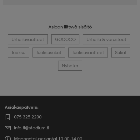
Asiaan liittyvä sisältö
Urheiluvaatteet
GOCOCO
Urheilu & varusteet
Juoksu
Juoksusukat
Juoksuvaatteet
Sukat
Nyheter
Asiakaspalvelu:
075 325 2200
info.fi@stadium.fi
Maanantai-perjantai 10.00-14.00