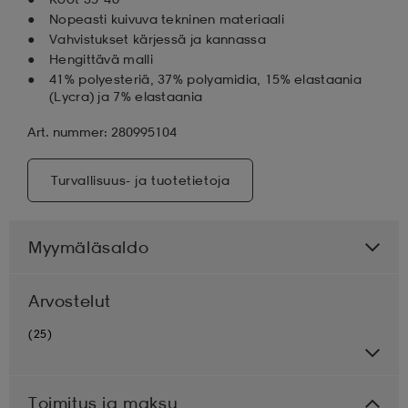
Nopeasti kuivuva tekninen materiaali
Vahvistukset kärjessä ja kannassa
Hengittävä malli
41% polyesteriä, 37% polyamidia, 15% elastaania
(Lycra) ja 7% elastaania
Art. nummer: 280995104
Turvallisuus- ja tuotetietoja
Myymäläsaldo
Arvostelut
(25)
Toimitus ja maksu