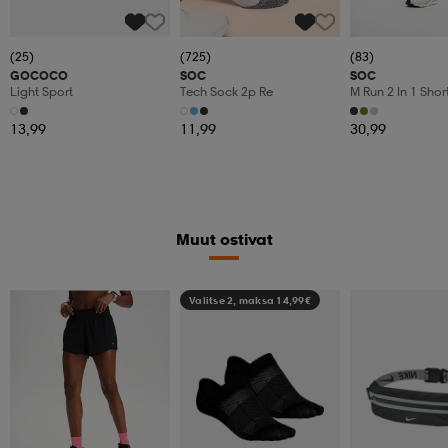
(25)
(725)
(83)
GOCOCO
SOC
SOC
Light Sport
Tech Sock 2p Re
M Run 2 In 1 Shor
13,99
11,99
30,99
Muut ostivat
Valitse 2, maksa 14,99€