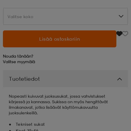
aatteet
tarvikkeet
set
tarvikkeet
aatteet
Valitse koko
Valitse koko
olasit
asut
set
Lisää ostoskoriin
Nouda tänään?
set
it
a
Valitse
myymälä
Tuotetiedot
asut
huolto
asut
Nopeasti kuivuvat juoksusukat, jossa vahvistukset
it
it
kärjessä ja kannassa. Sukissa on myös hengittävät
ilmakanavat, jotka lisäävät käyttömukavuutta
juoksulenkeillä.
huolto
huolto
Tekniset sukat
Koot 35–46