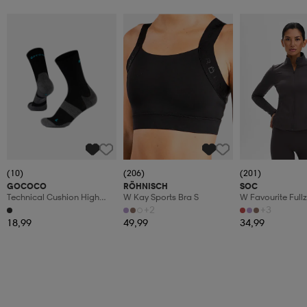
(10)
(206)
(201)
GOCOCO
RÖHNISCH
SOC
Technical Cushion High
W Kay Sports Bra S
W Favourite Fullz
Wool
+2
+3
18,99
49,99
34,99