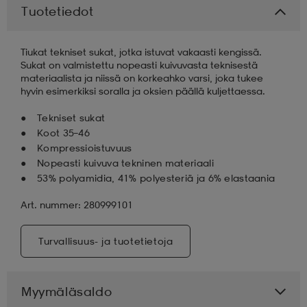
Tuotetiedot
aatteet
tarvikkeet
set
tarvikkeet
aatteet
Tiukat tekniset sukat, jotka istuvat vakaasti kengissä.
Sukat on valmistettu nopeasti kuivuvasta teknisestä
materiaalista ja niissä on korkeahko varsi, joka tukee
olasit
asut
set
hyvin esimerkiksi soralla ja oksien päällä kuljettaessa.
Tekniset sukat
Koot 35–46
set
it
a
Kompressioistuvuus
Nopeasti kuivuva tekninen materiaali
53% polyamidia, 41% polyesteriä ja 6% elastaania
asut
huolto
asut
Art. nummer: 280999101
it
it
Turvallisuus- ja tuotetietoja
huolto
huolto
Myymäläsaldo