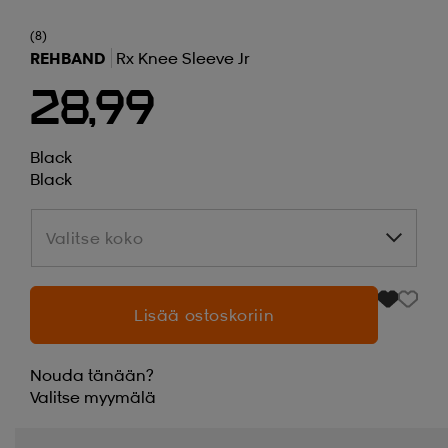
(8)
REHBAND
Rx Knee Sleeve Jr
28,99
Black
Black
Valitse koko
Valitse koko
Lisää ostoskoriin
Nouda tänään?
Valitse
myymälä