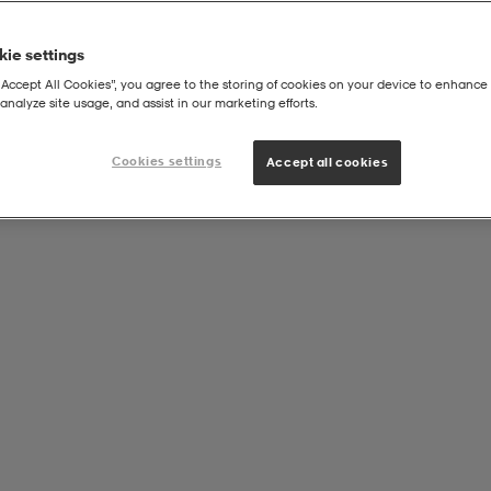
ie settings
“Accept All Cookies”, you agree to the storing of cookies on your device to enhance 
analyze site usage, and assist in our marketing efforts.
Cookies settings
Accept all cookies