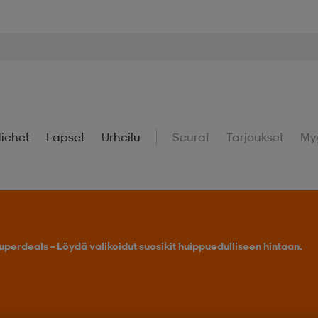
iehet
Lapset
Urheilu
Seurat
Tarjoukset
My
uperdeals – Löydä valikoidut suosikit huippuedulliseen hintaan.