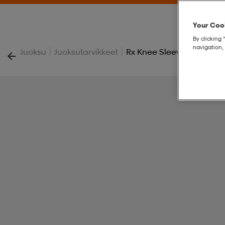
Your Cook
By clicking 
navigation, 
|
|
Juoksu
Juoksutarvikkeet
Rx Knee Sleeve Jr