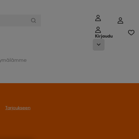
Kirjaudu
ymälämme
Tarjoukseen