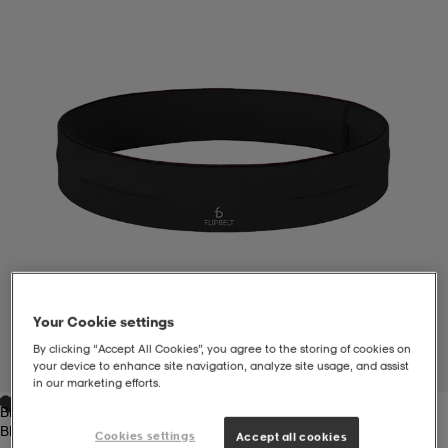
liivit
ikengät
t & pikeepaidat
ikengät
t
saappaat
ingkengät
t
ingkengät
at ja topit
elikengät
dat
engät
engät
t & pikeepaidat
allokengät
t & pikeepaidat
ilykengät
 ja otsapannat
ilykengät
-/Tennis-kengät
Your Cookie settings
t & mekot
andy-/Käsipallo-kengät
eet & lapaset
andy-/Käsipallo-kengät
t & mekot
ikengät
By clicking “Accept All Cookies”, you agree to the storing of cookies on
your device to enhance site navigation, analyze site usage, and assist
1
/
1
in our marketing efforts.
Black
allokengät
allokengät
engät
Black
Cookies settings
Accept all cookies