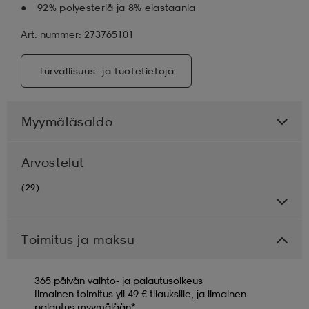
92% polyesteriä ja 8% elastaania
Art. nummer: 273765101
Turvallisuus- ja tuotetietoja
Myymäläsaldo
Arvostelut
(29)
Toimitus ja maksu
365 päivän vaihto- ja palautusoikeus
Ilmainen toimitus yli 49 € tilauksille, ja ilmainen
palautus myymälään*