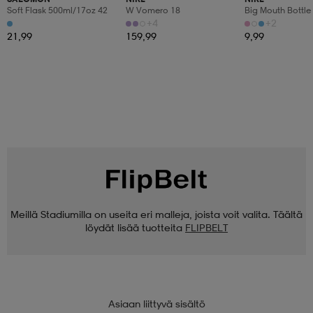
Soft Flask 500ml/17oz 42
W Vomero 18
+4
+2
21,99
159,99
9,99
Meillä Stadiumilla on useita eri malleja, joista voit valita. Täältä
löydät lisää tuotteita
FLIPBELT
Asiaan liittyvä sisältö