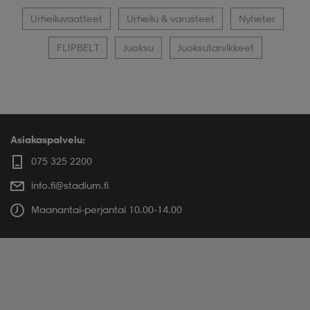
Urheiluvaatteet
Urheilu & varusteet
Nyheter
FLIPBELT
Juoksu
Juoksutarvikkeet
Asiakaspalvelu:
075 325 2200
info.fi@stadium.fi
Maanantai-perjantai 10.00-14.00