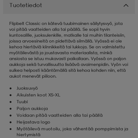
Tuotetiedot
aatteet
tarvikkeet
set
tarvikkeet
aatteet
Flipbelt Classic on kätevä tuubimainen säilytysvyö, jota
voi pitää vaatteiden alla tai päällä. Se sopii hyvin
kuntosalille, juoksulenkille, matkalle tai muihin tilanteisiin,
olasit
asut
set
joissa arvoesineitä on pidettävä silmällä. Vyössä ei ole
kehoa hiertäviä kiinnikkeitä tai lukkoja. Se on valmistettu
myötäilevästä ja joustavasta materiaalista, minkä
ansiosta se istuu mukavasti paikallaan. Vyössä on paljon
set
it
a
aukkoja sekä turvallisuutta lisäävä avaimenpidin. Vyön voi
sulkea helposti kääntämällä sitä kehoa kohden niin, että
aukot menevät piiloon.
asut
huolto
asut
Juoksuvyö
Aikuisten koot XS–XL
Tuubi
it
it
Paljon aukkoja
Voidaan pitää vaatteiden alla tai päällä
Heijastava logo
Myötäilevä muotoilu, joka vähentää pomppimista ja
huolto
huolto
hiertymistä