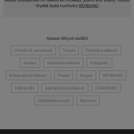
löydät lisää tuotteita
REHBAND
Asiaan liittyvä sisältö
Urheilu & varusteet
Treeni
Treenitarvikkeet
Juoksu
Juoksutarvikkeet
Käsipallo
Käsipallotarvikkeet
Padel
Suojat
REHBAND
Jalkapallo
Jalkapallotarvikkeet
JÄÄKIEKKO
Jääkiekkosuojat
Nyheter