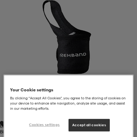
liivit
ikengät
t & pikeepaidat
ikengät
t
saappaat
ingkengät
t
ingkengät
at ja topit
elikengät
dat
engät
engät
t & pikeepaidat
allokengät
t & pikeepaidat
ilykengät
 ja otsapannat
ilykengät
-/Tennis-kengät
Your Cookie settings
By clicking “Accept All Cookies”, you agree to the storing of cookies on
t & mekot
andy-/Käsipallo-kengät
eet & lapaset
andy-/Käsipallo-kengät
t & mekot
ikengät
your device to enhance site navigation, analyze site usage, and assist
in our marketing efforts.
1
/
4
Cookies settings
Accept all cookies
Black
allokengät
allokengät
engät
Black