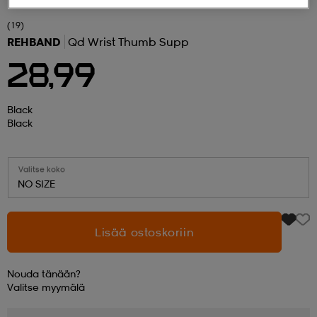
(19)
 ja otsapannat
kengät
rrastot
kengät
rit
alit
REHBAND
Qd Wrist Thumb Supp
28,99
eet & lapaset
skengät
ihaiset
skengät
tarvikkeet
Black
Black
saappaat
saappaat
eet & lapaset
kengät
Valitse koko
NO SIZE
rrastot
alit
aatteet
alit
er
Lisää ostoskoriin
kengät
aatteet
kengät
rrastot
Nouda tänään?
Valitse
myymälä
aatteet
ykengät
olasit
ykengät