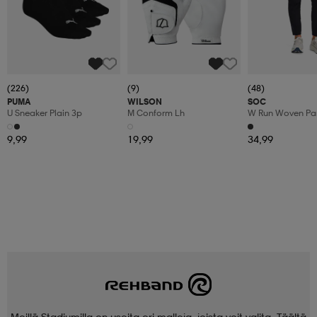
(226)
(9)
(48)
PUMA
WILSON
SOC
U Sneaker Plain 3p
M Conform Lh
W Run Woven Pa
9,99
19,99
34,99
Meillä Stadiumilla on useita eri malleja, joista voit valita. Täältä