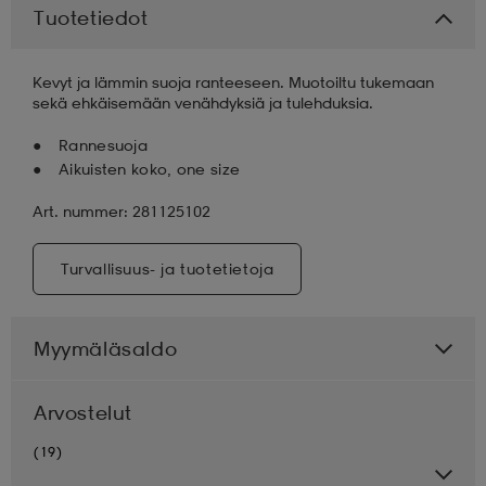
Tuotetiedot
aatteet
tarvikkeet
set
tarvikkeet
aatteet
Kevyt ja lämmin suoja ranteeseen. Muotoiltu tukemaan
sekä ehkäisemään venähdyksiä ja tulehduksia.
olasit
asut
set
Rannesuoja
Aikuisten koko, one size
set
it
a
Art. nummer: 281125102
Turvallisuus- ja tuotetietoja
asut
huolto
asut
Myymäläsaldo
it
it
Arvostelut
(19)
huolto
huolto