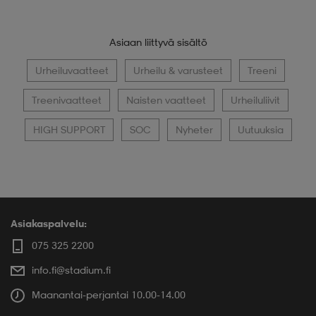
Asiaan liittyvä sisältö
Urheiluvaatteet
Urheilu & varusteet
Treeni
Treenivaatteet
Naisten vaatteet
Urheiluliivit
HIGH SUPPORT
SOC
Nyheter
Uutuuksia
Asiakaspalvelu:
075 325 2200
info.fi@stadium.fi
Maanantai-perjantai 10.00-14.00