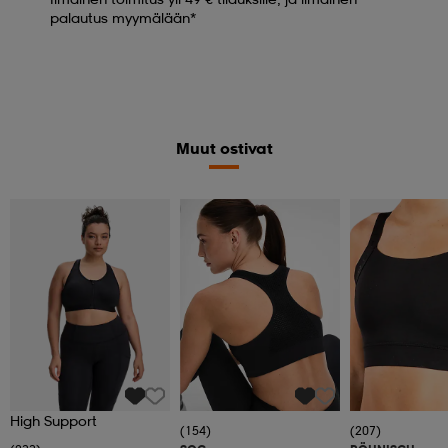
palautus myymälään*
Muut ostivat
Katso hintaa
High Support
(154)
(207)