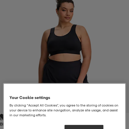
liivit
ikengät
t & pikeepaidat
ikengät
t
saappaat
ingkengät
t
ingkengät
at ja topit
elikengät
dat
engät
engät
t & pikeepaidat
allokengät
t & pikeepaidat
ilykengät
 ja otsapannat
ilykengät
-/Tennis-kengät
Your Cookie settings
t & mekot
andy-/Käsipallo-kengät
eet & lapaset
andy-/Käsipallo-kengät
t & mekot
ikengät
By clicking “Accept All Cookies”, you agree to the storing of cookies on
1
/
6
your device to enhance site navigation, analyze site usage, and assist
in our marketing efforts.
Black
allokengät
allokengät
engät
Black