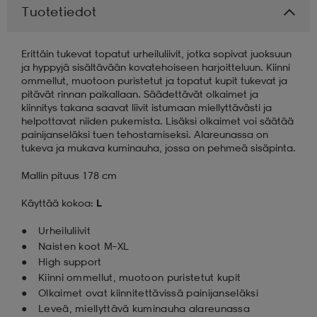
Tuotetiedot
aatteet
tarvikkeet
set
tarvikkeet
aatteet
Erittäin tukevat topatut urheiluliivit, jotka sopivat juoksuun
ja hyppyjä sisältävään kovatehoiseen harjoitteluun. Kiinni
ommellut, muotoon puristetut ja topatut kupit tukevat ja
olasit
asut
set
pitävät rinnan paikallaan. Säädettävät olkaimet ja
kiinnitys takana saavat liivit istumaan miellyttävästi ja
helpottavat niiden pukemista. Lisäksi olkaimet voi säätää
painijanseläksi tuen tehostamiseksi. Alareunassa on
set
it
a
tukeva ja mukava kuminauha, jossa on pehmeä sisäpinta.
Mallin pituus 178 cm
asut
huolto
asut
Käyttää kokoa:
L
Urheiluliivit
it
it
Naisten koot M–XL
High support
Kiinni ommellut, muotoon puristetut kupit
Olkaimet ovat kiinnitettävissä painijanseläksi
huolto
huolto
Leveä, miellyttävä kuminauha alareunassa