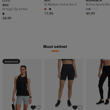
(233)
SOC
RÖHNISCH
W Medium Active Bra 2
W Kay Sports Bra
SOC
+2
W High Zip Int Bra
17,99
49,99
34,99
Muut ostivat
Superdeal