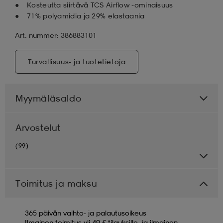
Kosteutta siirtävä TCS Airflow -ominaisuus
71% polyamidia ja 29% elastaania
Art. nummer: 386883101
Turvallisuus- ja tuotetietoja
Myymäläsaldo
Arvostelut
(99)
Toimitus ja maksu
365 päivän vaihto- ja palautusoikeus
Ilmainen toimitus yli 49 € tilauksille, ja ilmainen