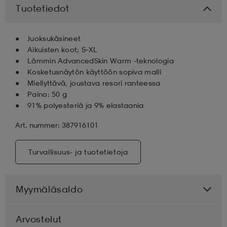
Tuotetiedot
aatteet
tarvikkeet
set
tarvikkeet
aatteet
Juoksukäsineet
Aikuisten koot; S–XL
olasit
asut
set
Lämmin AdvancedSkin Warm -teknologia
Kosketusnäytön käyttöön sopiva malli
Miellyttävä, joustava resori ranteessa
Paino: 50 g
set
it
a
91% polyesteriä ja 9% elastaania
Art. nummer: 387916101
asut
huolto
asut
Turvallisuus- ja tuotetietoja
it
it
Myymäläsaldo
huolto
huolto
Arvostelut