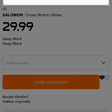
(5)
 ja otsapannat
kengät
rrastot
kengät
rit
alit
SALOMON
Cross Warm Glove
29,99
eet & lapaset
skengät
ihaiset
skengät
tarvikkeet
Deep Black
Deep Black
saappaat
saappaat
eet & lapaset
kengät
Valitse koko
Valitse koko
rrastot
alit
aatteet
alit
er
Lisää ostoskoriin
kengät
aatteet
kengät
rrastot
Nouda tänään?
Valitse
myymälä
aatteet
ykengät
olasit
ykengät