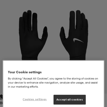
liivit
ikengät
t & pikeepaidat
ikengät
t
saappaat
ingkengät
t
ingkengät
at ja topit
elikengät
dat
engät
engät
t & pikeepaidat
allokengät
t & pikeepaidat
ilykengät
 ja otsapannat
ilykengät
-/Tennis-kengät
Your Cookie settings
By clicking “Accept All Cookies”, you agree to the storing of cookies on
t & mekot
andy-/Käsipallo-kengät
eet & lapaset
andy-/Käsipallo-kengät
t & mekot
ikengät
your device to enhance site navigation, analyze site usage, and assist
in our marketing efforts.
1
/
3
Black/silver
allokengät
allokengät
engät
Cookies settings
Accept all cookies
Black/silver