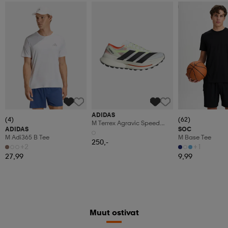
Katso hintaa
ADIDAS
(4)
(62)
M Terrex Agravic Speed
ADIDAS
SOC
Ultra 2
M Adi365 B Tee
M Base Tee
250,-
+2
+1
27,99
9,99
Muut ostivat