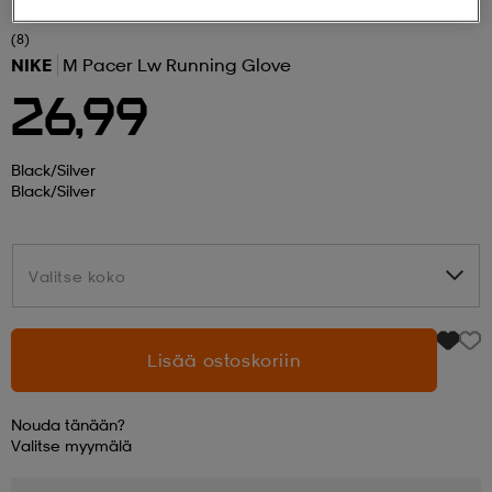
(8)
 ja otsapannat
kengät
rrastot
kengät
rit
alit
NIKE
M Pacer Lw Running Glove
26,99
eet & lapaset
skengät
ihaiset
skengät
tarvikkeet
Black/silver
Black/silver
saappaat
saappaat
eet & lapaset
kengät
Valitse koko
Valitse koko
rrastot
alit
aatteet
alit
er
Lisää ostoskoriin
kengät
aatteet
kengät
rrastot
Nouda tänään?
Valitse
myymälä
aatteet
ykengät
olasit
ykengät