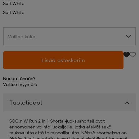
Soft White
Soft White
aatteet
tarvikkeet
set
tarvikkeet
aatteet
Valitse koko
Valitse koko
olasit
asut
set
Lisää ostoskoriin
set
it
a
Nouda tänään?
asut
huolto
asut
Valitse
myymälä
Tuotetiedot
it
it
SOC:n W Run 2 in 1 Shorts -juoksushortsit ovat
erinomainen valinta juoksijoille, jotka etsivät sekä
huolto
huolto
mukavuutta että toiminnallisuutta. Näissä shortseissa on
älykäs 2-in-1-muotoilu, jossa tukevat sisätrikoot tarjoavat