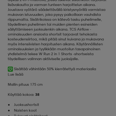
lisävakautta ja varman tunteen harjoittelun aikana.
Joustava vyötärö säädettävällä kiristysnyörillä varmistaa
mukavan istuvuuden, joka pysyy paikoillaan vauhdista
riippumatta. Sisätrikoissa on kätevä tasku puhelimelle,
täydellinen puhelimen tai muiden pienten esineiden
säilyttämiseen juoksulenkin aikana. TCS Airflow -
ominaisuuden ansiosta shortsit tarjoavat tehokasta
kosteudensiirtoa, mikä pitää sinut kuivana ja mukavana
myös intensiivisten harjoitusten aikana. Käytännöllisten
ominaisuuksien ja tyylikkään muotoilun tasapainoinen
yhdistelmä tekee W Run 2 in 1 Shorts -shortseista
täydellisen valinnan aktiiviselle juoksijalle.
Sisältää vähintään 50% kierrätettyä materiaalia
Lue lisää
Mallin pituus 175 cm
Käyttää kokoa:
38
Juoksushortsit
Naisten koot
Tukevat sisätrikoot