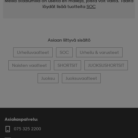
Meillä Stadiumilla on useita eri malleja, joista voit valita. Täältä
löydät lisää tuotteita
SOC
Asiaan liittyvä sisältö
Urheiluvaatteet
SOC
Urheilu & varusteet
Naisten vaatteet
SHORTSIT
JUOKSUSHORTSIT
Juoksu
Juoksuvaatteet
Asiakaspalvelu:
075 325 2200