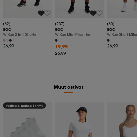
(62)
(237)
(60)
SOC
SOC
SOC
W Run 2 In 1 Shorts
W Run Mid Miles Ths
W Run Short Miles
+1
26,99
26,99
19,99
26,99
Muut ostivat
Valitse 2, maksa 17,99€