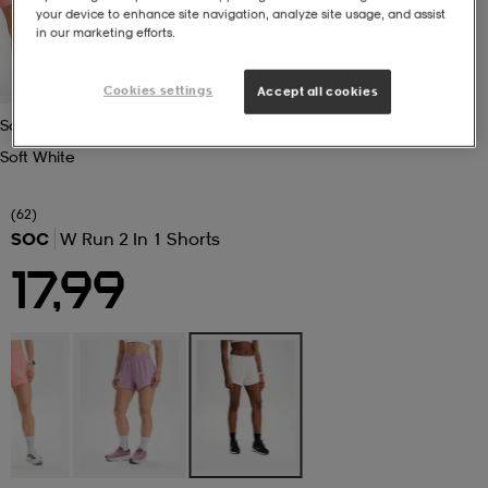
your device to enhance site navigation, analyze site usage, and assist
in our marketing efforts.
 ja otsapannat
kengät
rrastot
kengät
rit
alit
Cookies settings
Accept all cookies
Soft White
eet & lapaset
skengät
ihaiset
skengät
tarvikkeet
Soft White
saappaat
saappaat
eet & lapaset
kengät
(62)
SOC
W Run 2 In 1 Shorts
17,99
rrastot
alit
aatteet
alit
er
kengät
aatteet
kengät
rrastot
aatteet
ykengät
olasit
ykengät