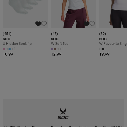
(451)
(47)
(39)
SOC
SOC
SOC
U Hidden Sock 4p
W Soft Tee
W Favourite Sing
+1
+1
10,99
12,99
19,99