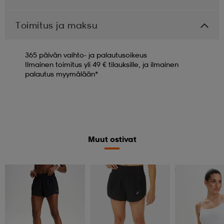
Toimitus ja maksu
365 päivän vaihto- ja palautusoikeus
Ilmainen toimitus yli 49 € tilauksille, ja ilmainen
palautus myymälään*
Muut ostivat
Valitse 2, maksa