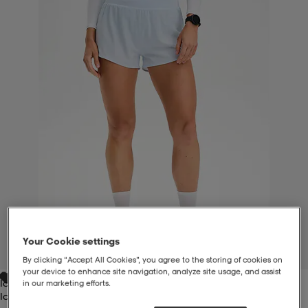
liivit
ikengät
t & pikeepaidat
ikengät
t
saappaat
ingkengät
t
ingkengät
at ja topit
elikengät
dat
engät
engät
t & pikeepaidat
allokengät
t & pikeepaidat
ilykengät
 ja otsapannat
ilykengät
-/Tennis-kengät
t & mekot
andy-/Käsipallo-kengät
eet & lapaset
andy-/Käsipallo-kengät
t & mekot
ikengät
Your Cookie settings
1
/
5
By clicking “Accept All Cookies”, you agree to the storing of cookies on
your device to enhance site navigation, analyze site usage, and assist
Ice Blue
in our marketing efforts.
allokengät
allokengät
engät
Ice Blue