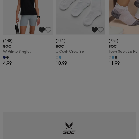
(148)
(231)
(725)
SOC
SOC
SOC
W Prime Singlet
U Cush Crew 3p
Tech Sock 2p Re
4,99
10,99
11,99