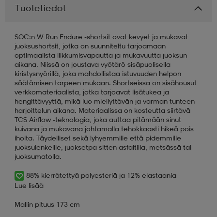
Tuotetiedot
aatteet
tarvikkeet
set
tarvikkeet
aatteet
SOC:n W Run Endure -shortsit ovat kevyet ja mukavat
juoksushortsit, jotka on suunniteltu tarjoamaan
optimaalista liikkumisvapautta ja mukavuutta juoksun
olasit
asut
set
aikana. Niissä on joustava vyötärö sisäpuolisella
kiristysnyörillä, joka mahdollistaa istuvuuden helpon
säätämisen tarpeen mukaan. Shortseissa on sisähousut
verkkomateriaalista, jotka tarjoavat lisätukea ja
set
it
a
hengittävyyttä, mikä luo miellyttävän ja varman tunteen
harjoittelun aikana. Materiaalissa on kosteutta siirtävä
TCS Airflow -teknologia, joka auttaa pitämään sinut
kuivana ja mukavana johtamalla tehokkaasti hikeä pois
asut
huolto
asut
iholta. Täydelliset sekä lyhyemmille että pidemmille
juoksulenkeille, juoksetpa sitten asfaltilla, metsässä tai
juoksumatolla.
it
it
88% kierrätettyä polyesteriä ja 12% elastaania
Lue lisää
huolto
huolto
Mallin pituus 173 cm