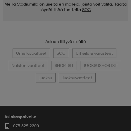
Meillä Stadiumilla on useita eri malleja, joista voit valita. Täältä
löydät lisää tuotteita
SOC
Asiaan liittyvä sisältö
Urheiluvaatteet
SOC
Urheilu & varusteet
Naisten vaatteet
SHORTSIT
JUOKSUSHORTSIT
Juoksu
Juoksuvaatteet
Asiakaspalvelu:
075 325 2200