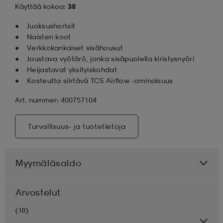
Käyttää kokoa:
38
Juoksushortsit
Naisten koot
Verkkokankaiset sisähousut
Joustava vyötärö, jonka sisäpuolella kiristysnyöri
Heijastavat yksityiskohdat
Kosteutta siirtävä TCS Airflow -ominaisuus
Art. nummer: 400757104
Turvallisuus- ja tuotetietoja
Myymäläsaldo
Arvostelut
(10)