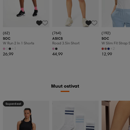
(62)
(764)
(192)
SOC
ASICS
SOC
W Run 2 In 1 Shorts
Road 3.5in Short
W Slim Fit Strap 
+1
+2
26,99
44,99
12,99
Muut ostivat
Superdeal
Valitse 2, maksa 17,99€