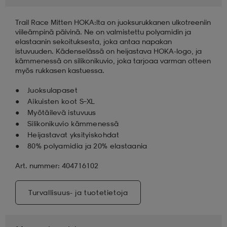
Trail Race Mitten HOKA:lta on juoksurukkanen ulkotreeniin
aatteet
tarvikkeet
set
tarvikkeet
aatteet
viileämpinä päivinä. Ne on valmistettu polyamidin ja
elastaanin sekoituksesta, joka antaa napakan
istuvuuden. Kädenselässä on heijastava HOKA-logo, ja
olasit
asut
set
kämmenessä on silikonikuvio, joka tarjoaa varman otteen
myös rukkasen kastuessa.
Juoksulapaset
set
it
a
Aikuisten koot S–XL
Myötäilevä istuvuus
Silikonikuvio kämmenessä
Heijastavat yksityiskohdat
asut
huolto
asut
80% polyamidia ja 20% elastaania
Art. nummer: 404716102
it
it
Turvallisuus- ja tuotetietoja
huolto
huolto