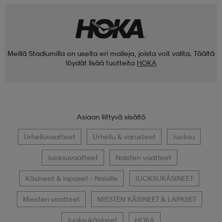
Meillä Stadiumilla on useita eri malleja, joista voit valita. Täältä
löydät lisää tuotteita
HOKA
Asiaan liittyvä sisältö
Urheiluvaatteet
Urheilu & varusteet
Juoksu
Juoksuvaatteet
Naisten vaatteet
Käsineet & lapaset - Naisille
JUOKSUKÄSINEET
Miesten vaatteet
MIESTEN KÄSINEET & LAPASET
Juoksukäsineet
HOKA