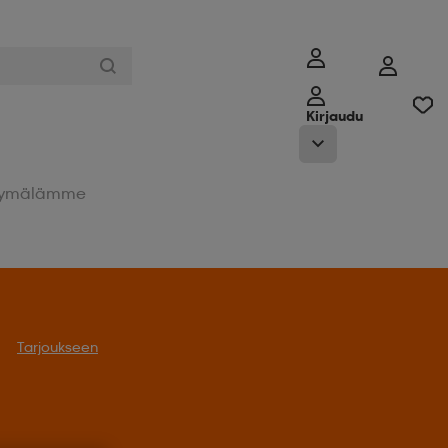
Kirjaudu
ymälämme
Tarjoukseen