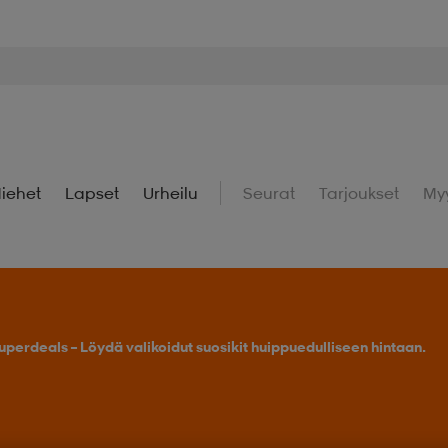
iehet
Lapset
Urheilu
Seurat
Tarjoukset
My
uperdeals – Löydä valikoidut suosikit huippuedulliseen hintaan.