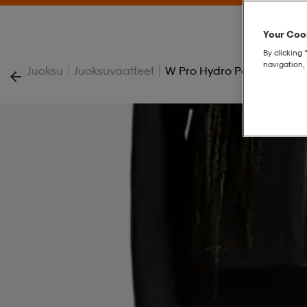
Your Cook
By clicking 
navigation, 
|
|
Juoksu
Juoksuvaatteet
W Pro Hydro Pants 2