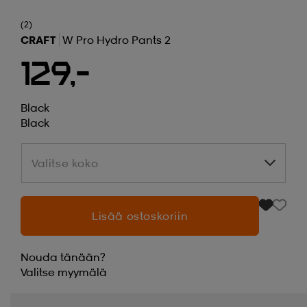
(2)
CRAFT
W Pro Hydro Pants 2
129,-
Black
Black
Valitse koko
Valitse koko
Lisää ostoskoriin
Nouda tänään?
Valitse
myymälä