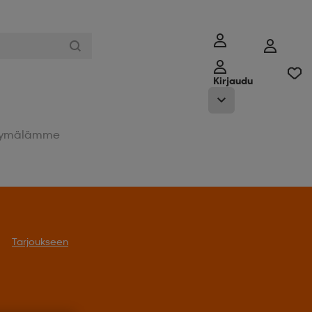
Kirjaudu
ymälämme
Tarjoukseen