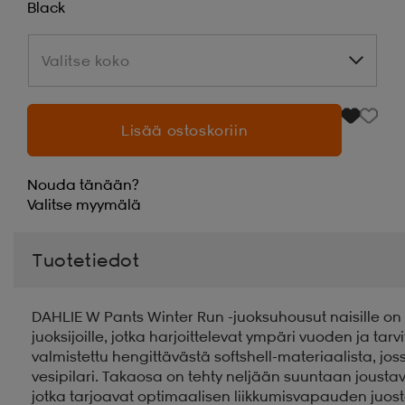
Black
Valitse koko
Valitse koko
Lisää ostoskoriin
Nouda tänään?
Valitse
myymälä
Tuotetiedot
DAHLIE W Pants Winter Run -juoksuhousut naisille on k
juoksijoille, jotka harjoittelevat ympäri vuoden ja tar
valmistettu hengittävästä softshell-materiaalista, jo
vesipilari. Takaosa on tehty neljään suuntaan joustava
jotka tarjoavat optimaalisen liikkumisvapauden juost