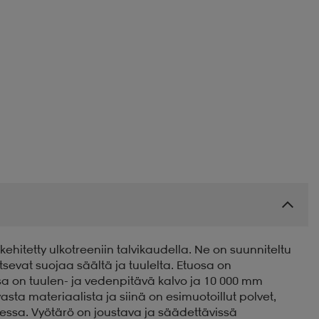
ehitetty ulkotreeniin talvikaudella. Ne on suunniteltu
vitsevat suojaa säältä ja tuulelta. Etuosa on
ssa on tuulen- ja vedenpitävä kalvo ja 10 000 mm
sta materiaalista ja siinä on esimuotoillut polvet,
essa. Vyötärö on joustava ja säädettävissä