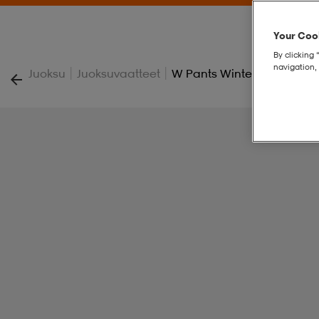
Your Cook
By clicking 
navigation, 
|
|
Juoksu
Juoksuvaatteet
W Pants Winter Run