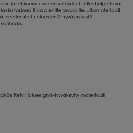
ksi, ja lahkeensuissa on vetoketjut, jotka helpottavat
asku tarjoaa tilaa pienille tavaroille. Ulkomateriaali
llä ja valmistettu bluesign®-hyväksytyistä
 valinnan.
takäsittely | bluesign®-hyväksytty materiaali