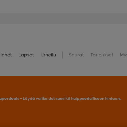
iehet
Lapset
Urheilu
Seurat
Tarjoukset
My
uperdeals – Löydä valikoidut suosikit huippuedulliseen hintaan.