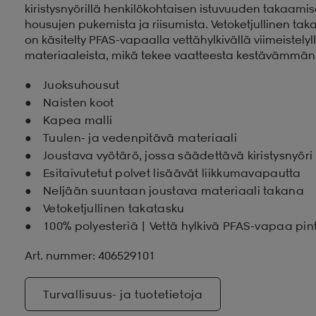
kiristysnyörillä henkilökohtaisen istuvuuden takaamise
housujen pukemista ja riisumista. Vetoketjullinen takat
on käsitelty PFAS-vapaalla vettähylkivällä viimeistely
materiaaleista, mikä tekee vaatteesta kestävämmän
Juoksuhousut
Naisten koot
Kapea malli
Tuulen- ja vedenpitävä materiaali
Joustava vyötärö, jossa säädettävä kiristysnyöri
Esitaivutetut polvet lisäävät liikkumavapautta
Neljään suuntaan joustava materiaali takana
Vetoketjullinen takatasku
100% polyesteriä | Vettä hylkivä PFAS-vapaa pin
Art. nummer: 406529101
Turvallisuus- ja tuotetietoja