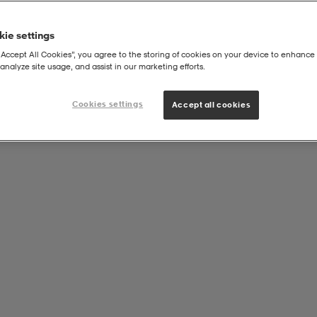
ie settings
“Accept All Cookies”, you agree to the storing of cookies on your device to enhance 
analyze site usage, and assist in our marketing efforts.
Cookies settings
Accept all cookies