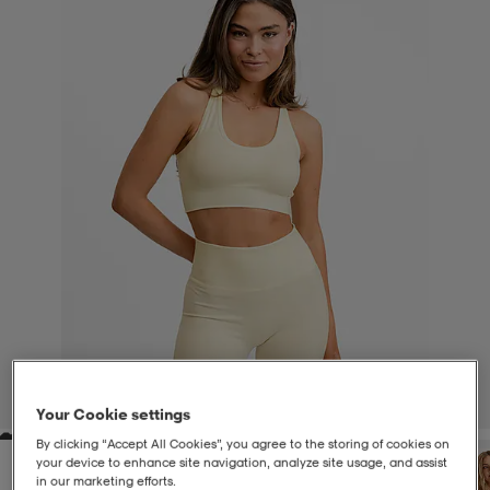
liivit
ikengät
t & pikeepaidat
ikengät
t
saappaat
ingkengät
t
ingkengät
at ja topit
elikengät
dat
engät
engät
t & pikeepaidat
allokengät
t & pikeepaidat
ilykengät
 ja otsapannat
ilykengät
-/Tennis-kengät
t & mekot
andy-/Käsipallo-kengät
eet & lapaset
andy-/Käsipallo-kengät
t & mekot
ikengät
1
/
4
Your Cookie settings
By clicking “Accept All Cookies”, you agree to the storing of cookies on
allokengät
allokengät
engät
your device to enhance site navigation, analyze site usage, and assist
in our marketing efforts.