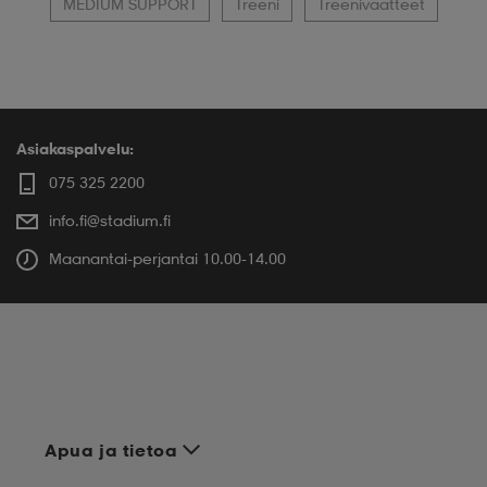
MEDIUM SUPPORT
Treeni
Treenivaatteet
Asiakaspalvelu:
075 325 2200
info.fi@stadium.fi
Maanantai-perjantai 10.00-14.00
Apua ja tietoa