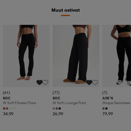
Muut ostivat
(61)
(77)
(7)
SOC
SOC
AIM´N
W Soft Fitness Flare
W Soft Lounge Pant
Shape Seamless 
Tights
+1
34,99
26,99
79,99