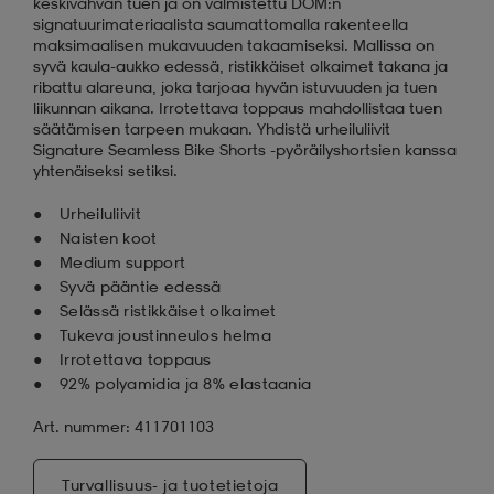
keskivahvan tuen ja on valmistettu DOM:n
signatuurimateriaalista saumattomalla rakenteella
maksimaalisen mukavuuden takaamiseksi. Mallissa on
syvä kaula-aukko edessä, ristikkäiset olkaimet takana ja
ribattu alareuna, joka tarjoaa hyvän istuvuuden ja tuen
liikunnan aikana. Irrotettava toppaus mahdollistaa tuen
säätämisen tarpeen mukaan. Yhdistä urheiluliivit
Signature Seamless Bike Shorts -pyöräilyshortsien kanssa
yhtenäiseksi setiksi.
Urheiluliivit
Naisten koot
Medium support
Syvä pääntie edessä
Selässä ristikkäiset olkaimet
Tukeva joustinneulos helma
Irrotettava toppaus
92% polyamidia ja 8% elastaania
Art. nummer: 411701103
Turvallisuus- ja tuotetietoja