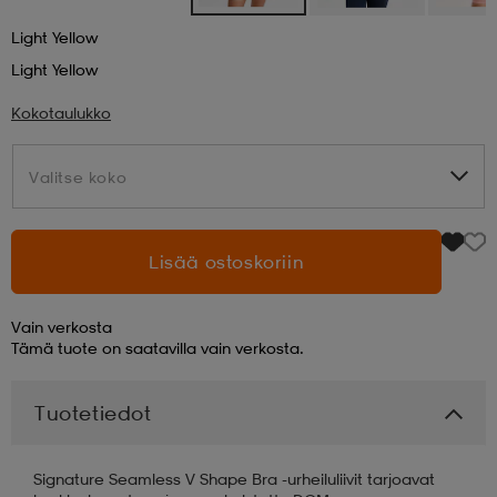
Light Yellow
aatteet
tarvikkeet
set
tarvikkeet
aatteet
Light Yellow
Kokotaulukko
olasit
asut
set
Valitse koko
Valitse koko
set
it
a
Lisää ostoskoriin
asut
huolto
asut
Vain verkosta
Tämä tuote on saatavilla vain verkosta.
it
it
Tuotetiedot
huolto
huolto
Signature Seamless V Shape Bra -urheiluliivit tarjoavat