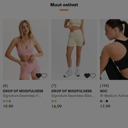
Muut ostivat
Katso hintaa
(6)
(7)
(154)
DROP OF MINDFULNESS
DROP OF MINDFULNESS
SOC
Signature Seamless V
Signature Seamless Bike
W Medium Active
Shape Bra
Shorts
19,99
16,99
17,99