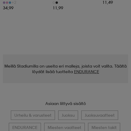
+2
11,49
34,99
11,99
Meillä Stadiumilla on useita eri malleja, joista voit valita. Täältä
löydät lisää tuotteita
ENDURANCE
Asiaan liittyvä sisältö
Urheilu & varusteet
Juoksu
Juoksuvaatteet
ENDURANCE
Miesten vaatteet
Miesten takit