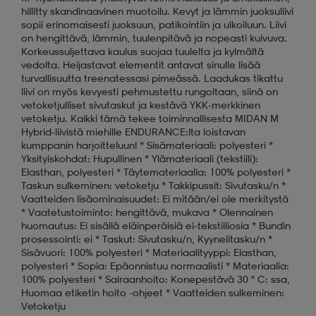
hillitty skandinaavinen muotoilu. Kevyt ja lämmin juoksuliivi
sopii erinomaisesti juoksuun, patikointiin ja ulkoiluun. Liivi
on hengittävä, lämmin, tuulenpitävä ja nopeasti kuivuva.
Korkeussuljettava kaulus suojaa tuulelta ja kylmältä
vedolta. Heijastavat elementit antavat sinulle lisää
turvallisuutta treenatessasi pimeässä. Laadukas tikattu
liivi on myös kevyesti pehmustettu rungoltaan, siinä on
vetoketjulliset sivutaskut ja kestävä YKK-merkkinen
vetoketju. Kaikki tämä tekee toiminnallisesta MIDAN M
Hybrid-liivistä miehille ENDURANCE:lta loistavan
kumppanin harjoitteluun! * Sisämateriaali: polyesteri *
Yksityiskohdat: Hupullinen * Ylämateriaali (tekstiili):
Elasthan, polyesteri * Täytemateriaalia: 100% polyesteri *
Taskun sulkeminen: vetoketju * Takkipussit: Sivutasku/n *
Vaatteiden lisäominaisuudet: Ei mitään/ei ole merkitystä
* Vaatetustoiminto: hengittävä, mukava * Olennainen
huomautus: Ei sisällä eläinperäisiä ei-tekstiiliosia * Bundin
prosessointi: ei * Taskut: Sivutasku/n, Kyynelitasku/n *
Sisävuori: 100% polyesteri * Materiaalityyppi: Elasthan,
polyesteri * Sopia: Epäonnistuu normaalisti * Materiaalia:
100% polyesteri * Sairaanhoito: Konepestävä 30 ° C: ssa,
Huomaa etiketin hoito -ohjeet * Vaatteiden sulkeminen:
Vetoketju