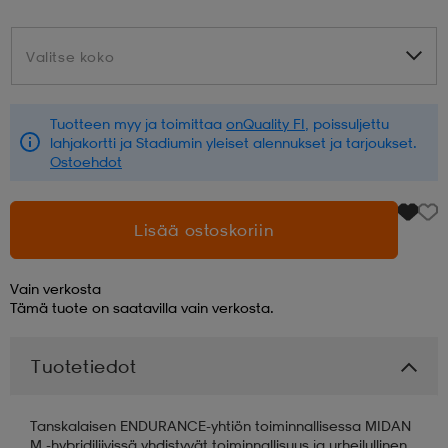
aatteet
tarvikkeet
set
tarvikkeet
aatteet
Valitse koko
Valitse koko
olasit
asut
set
Tuotteen myy ja toimittaa
onQuality FI
, poissuljettu
lahjakortti ja Stadiumin yleiset alennukset ja tarjoukset.
Ostoehdot
set
it
a
Lisää ostoskoriin
asut
huolto
asut
Vain verkosta
Tämä tuote on saatavilla vain verkosta.
it
it
Tuotetiedot
huolto
huolto
Tanskalaisen ENDURANCE-yhtiön toiminnallisessa MIDAN
M -hybridiliivissä yhdistyvät toiminnallisuus ja urheilullinen,