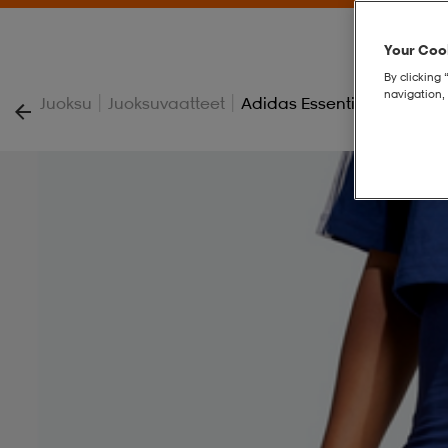
Your Cook
By clicking 
navigation, 
|
|
Juoksu
Juoksuvaatteet
Adidas Essentials 3-Stripe