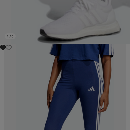
1
/
6