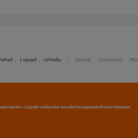
iehet
Lapset
Urheilu
Seurat
Tarjoukset
My
uperdeals – Löydä valikoidut suosikit huippuedulliseen hintaan.