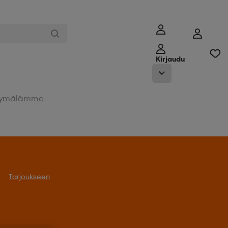
Kirjaudu
ymälämme
Tarjoukseen