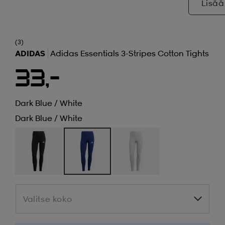
Lisää
(3)
ADIDAS
Adidas Essentials 3-Stripes Cotton Tights
33,-
Dark Blue / White
Dark Blue / White
Valitse koko
Valitse koko