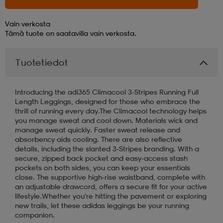
aatteet
tarvikkeet
set
tarvikkeet
aatteet
Vain verkosta
Tämä tuote on saatavilla vain verkosta.
olasit
asut
set
Tuotetiedot
Introducing the adi365 Climacool 3-Stripes Running Full
set
it
a
Length Leggings, designed for those who embrace the
thrill of running every day.The Climacool technology helps
you manage sweat and cool down. Materials wick and
manage sweat quickly. Faster sweat release and
asut
huolto
asut
absorbency aids cooling. There are also reflective
details, including the slanted 3-Stripes branding. With a
secure, zipped back pocket and easy-access stash
pockets on both sides, you can keep your essentials
it
it
close. The supportive high-rise waistband, complete with
an adjustable drawcord, offers a secure fit for your active
lifestyle.Whether you're hitting the pavement or exploring
new trails, let these adidas leggings be your running
huolto
huolto
companion.