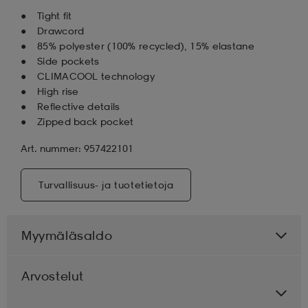
Tight fit
Drawcord
85% polyester (100% recycled), 15% elastane
Side pockets
CLIMACOOL technology
High rise
Reflective details
Zipped back pocket
Art. nummer: 957422101
Turvallisuus- ja tuotetietoja
Myymäläsaldo
Arvostelut