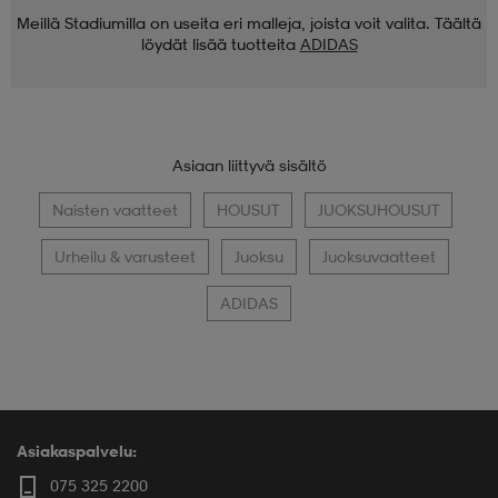
Meillä Stadiumilla on useita eri malleja, joista voit valita. Täältä
löydät lisää tuotteita
ADIDAS
Asiaan liittyvä sisältö
Naisten vaatteet
HOUSUT
JUOKSUHOUSUT
Urheilu & varusteet
Juoksu
Juoksuvaatteet
ADIDAS
Asiakaspalvelu:
075 325 2200