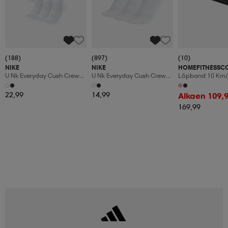
(188)
(897)
(10)
NIKE
NIKE
HOMEFITNESSC
U Nk Everyday Cush Crew
U Nk Everyday Cush Crew
Löpband 10 Km/
6pr-Bd
3pr
Manuaalinen Kal
Led-Display
22,99
14,99
Alkaen 109,
169,99