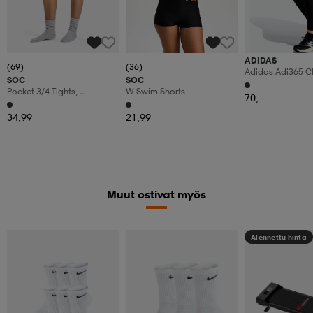
ADIDAS
(69)
(36)
Adidas Adi365 C
SOC
SOC
Running 7/8 Legg
Pocket 3/4 Tights,
W Swim Shorts
Size)
70,-
Treenitrikoot, Naisten
34,99
21,99
Muut ostivat myös
Alennettu hinta