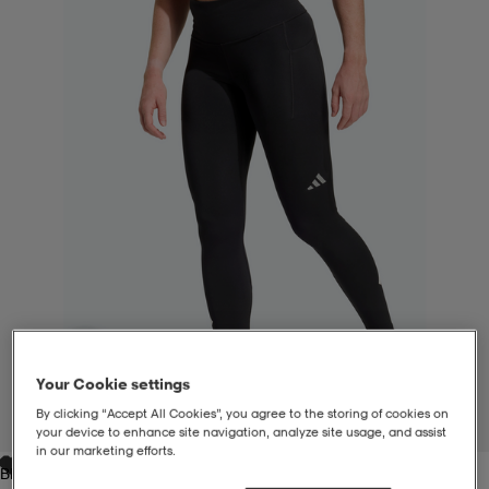
liivit
ikengät
t & pikeepaidat
ikengät
t
saappaat
ingkengät
t
ingkengät
at ja topit
elikengät
dat
engät
engät
t & pikeepaidat
allokengät
t & pikeepaidat
ilykengät
 ja otsapannat
ilykengät
-/Tennis-kengät
t & mekot
andy-/Käsipallo-kengät
eet & lapaset
andy-/Käsipallo-kengät
t & mekot
ikengät
Your Cookie settings
By clicking “Accept All Cookies”, you agree to the storing of cookies on
1
/
6
your device to enhance site navigation, analyze site usage, and assist
allokengät
allokengät
engät
in our marketing efforts.
Black