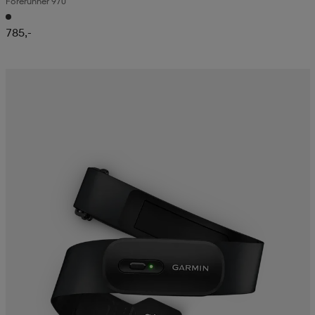
Forerunner 970
785,-