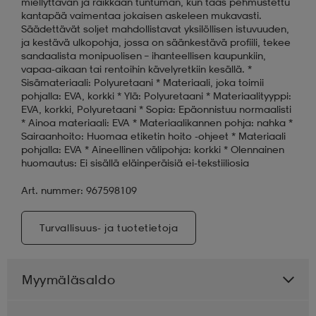
miellyttävän ja raikkaan tuntuman, kun taas pehmustettu
kantapää vaimentaa jokaisen askeleen mukavasti.
Säädettävät soljet mahdollistavat yksilöllisen istuvuuden,
ja kestävä ulkopohja, jossa on säänkestävä profiili, tekee
sandaalista monipuolisen – ihanteellisen kaupunkiin,
vapaa-aikaan tai rentoihin kävelyretkiin kesällä. *
Sisämateriaali: Polyuretaani * Materiaali, joka toimii
pohjalla: EVA, korkki * Ylä: Polyuretaani * Materiaalityyppi:
EVA, korkki, Polyuretaani * Sopia: Epäonnistuu normaalisti
* Ainoa materiaali: EVA * Materiaalikannen pohja: nahka *
Sairaanhoito: Huomaa etiketin hoito -ohjeet * Materiaali
pohjalla: EVA * Aineellinen välipohja: korkki * Olennainen
huomautus: Ei sisällä eläinperäisiä ei-tekstiiliosia
Art. nummer: 967598109
Turvallisuus- ja tuotetietoja
Myymäläsaldo