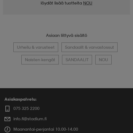
löydät lisää tuotteita
NOU
Asiaan liittyvä sisältö
Urheilu & varusteet
Sandaalit & varvastossut
Naisten kengät
SANDAALIT
NOU
Asiakaspalvelu:
075 325 2200
info.fi@stadium.fi
Maanantai-perjantai 10.00-14.00