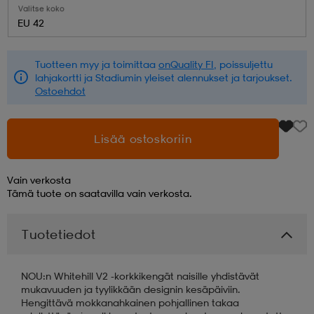
Valitse koko
EU 42
aatteet
tarvikkeet
set
tarvikkeet
aatteet
Tuotteen myy ja toimittaa
onQuality FI
, poissuljettu
lahjakortti ja Stadiumin yleiset alennukset ja tarjoukset.
olasit
asut
set
Ostoehdot
set
it
a
Lisää ostoskoriin
Vain verkosta
asut
huolto
asut
Tämä tuote on saatavilla vain verkosta.
Tuotetiedot
it
it
NOU:n Whitehill V2 -korkkikengät naisille yhdistävät
mukavuuden ja tyylikkään designin kesäpäiviin.
huolto
huolto
Hengittävä mokkanahkainen pohjallinen takaa