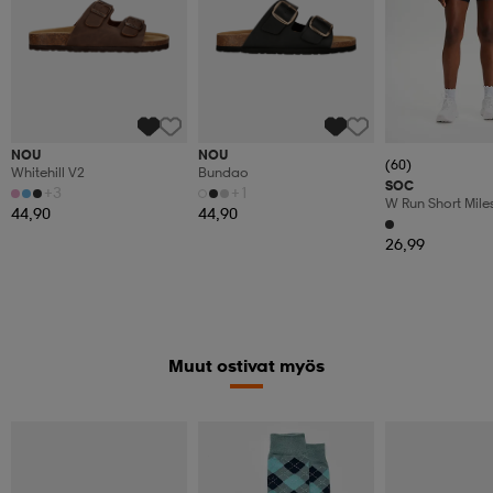
NOU
NOU
(60)
Whitehill V2
Bundao
SOC
+3
+1
W Run Short Miles
44,90
44,90
26,99
Muut ostivat myös