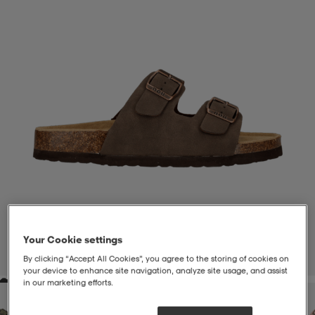
liivit
ikengät
t & pikeepaidat
ikengät
t
saappaat
ingkengät
t
ingkengät
at ja topit
elikengät
dat
engät
engät
t & pikeepaidat
allokengät
t & pikeepaidat
ilykengät
 ja otsapannat
ilykengät
-/Tennis-kengät
t & mekot
andy-/Käsipallo-kengät
eet & lapaset
andy-/Käsipallo-kengät
t & mekot
ikengät
Your Cookie settings
1
/
7
By clicking “Accept All Cookies”, you agree to the storing of cookies on
your device to enhance site navigation, analyze site usage, and assist
in our marketing efforts.
allokengät
allokengät
engät