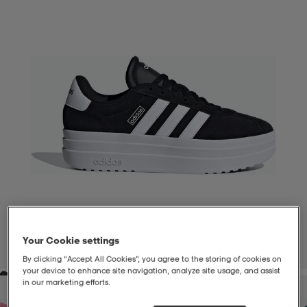
liivit
ikengät
t & pikeepaidat
ikengät
t
saappaat
ingkengät
t
ingkengät
at ja topit
elikengät
dat
engät
engät
t & pikeepaidat
allokengät
t & pikeepaidat
ilykengät
 ja otsapannat
ilykengät
-/Tennis-kengät
t & mekot
andy-/Käsipallo-kengät
eet & lapaset
andy-/Käsipallo-kengät
t & mekot
ikengät
Your Cookie settings
1
/
7
By clicking “Accept All Cookies”, you agree to the storing of cookies on
your device to enhance site navigation, analyze site usage, and assist
in our marketing efforts.
allokengät
allokengät
engät