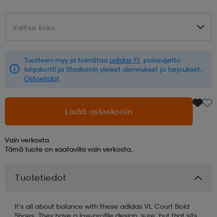
aatteet
tarvikkeet
set
tarvikkeet
aatteet
Valitse koko
Valitse koko
olasit
asut
set
Tuotteen myy ja toimittaa
adidas FI
, poissuljettu
lahjakortti ja Stadiumin yleiset alennukset ja tarjoukset.
Ostoehdot
set
it
a
Lisää ostoskoriin
asut
huolto
asut
Vain verkosta
Tämä tuote on saatavilla vain verkosta.
it
it
Tuotetiedot
huolto
huolto
It's all about balance with these adidas VL Court Bold
Shoes. They have a low-profile design, sure, but that sits