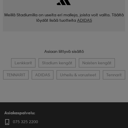
Meillä Stadiumilla on useita eri malleja, joista voit valita. Täältä
löydät lisää tuotteita
ADIDAS
Asiaan liittyvä sisältö
Lenkkarit
Stadium kengät
Naisten kengät
TENNARIT
ADIDAS
Urheilu & varusteet
Tennarit
Asiakaspalvelu:
075 325 2200