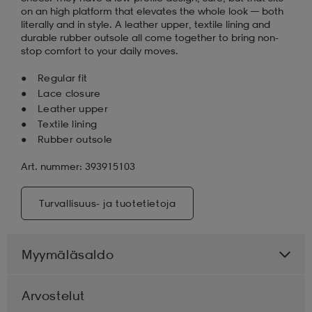
on an high platform that elevates the whole look — both
literally and in style. A leather upper, textile lining and
durable rubber outsole all come together to bring non-
stop comfort to your daily moves.
Regular fit
Lace closure
Leather upper
Textile lining
Rubber outsole
Art. nummer: 393915103
Turvallisuus- ja tuotetietoja
Myymäläsaldo
Arvostelut