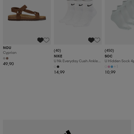
NOU
(40)
(450)
Cyprian
NIKE
SOC
U Nk Everyday Cush Ankle
U Hidden Sock 4
49,90
3pr
+1
14,99
10,99