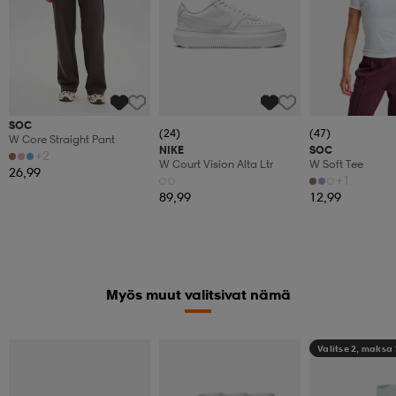
SOC
(24)
(47)
W Core Straight Pant
NIKE
SOC
+2
W Court Vision Alta Ltr
W Soft Tee
26,99
+1
89,99
12,99
Myös muut valitsivat nämä
Valitse 2, maksa