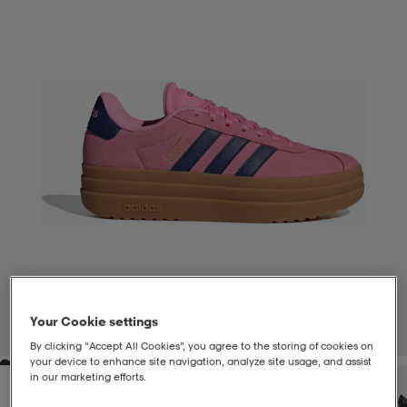
liivit
ikengät
t & pikeepaidat
ikengät
t
saappaat
ingkengät
t
ingkengät
at ja topit
elikengät
dat
engät
engät
t & pikeepaidat
allokengät
t & pikeepaidat
ilykengät
 ja otsapannat
ilykengät
-/Tennis-kengät
t & mekot
andy-/Käsipallo-kengät
eet & lapaset
andy-/Käsipallo-kengät
t & mekot
ikengät
Your Cookie settings
1
/
7
By clicking “Accept All Cookies”, you agree to the storing of cookies on
your device to enhance site navigation, analyze site usage, and assist
allokengät
allokengät
engät
in our marketing efforts.