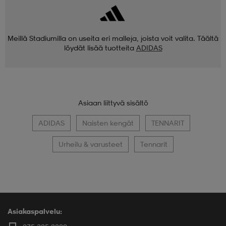
Meillä Stadiumilla on useita eri malleja, joista voit valita. Täältä
löydät lisää tuotteita
ADIDAS
Asiaan liittyvä sisältö
ADIDAS
Naisten kengät
TENNARIT
Urheilu & varusteet
Tennarit
Asiakaspalvelu: