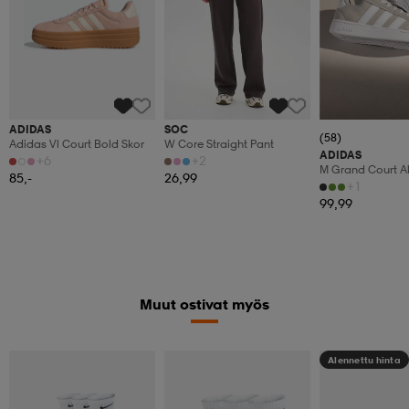
ADIDAS
SOC
(58)
Adidas Vl Court Bold Skor
W Core Straight Pant
ADIDAS
+6
+2
M Grand Court A
85,-
26,99
+1
99,99
Muut ostivat myös
Alennettu hinta