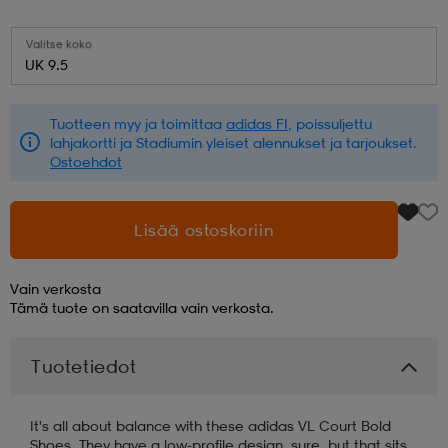
aatteet
tarvikkeet
set
tarvikkeet
aatteet
Valitse koko
UK 9.5
olasit
asut
set
Tuotteen myy ja toimittaa
adidas FI
, poissuljettu
lahjakortti ja Stadiumin yleiset alennukset ja tarjoukset.
Ostoehdot
set
it
a
Lisää ostoskoriin
asut
huolto
asut
Vain verkosta
Tämä tuote on saatavilla vain verkosta.
it
it
Tuotetiedot
huolto
huolto
It's all about balance with these adidas VL Court Bold
Shoes. They have a low-profile design, sure, but that sits