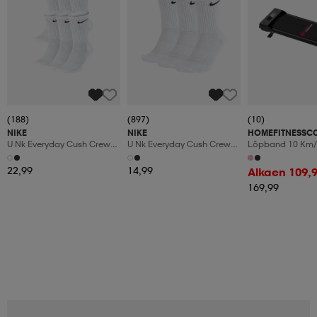
(188)
(897)
(10)
NIKE
NIKE
HOMEFITNESSC
U Nk Everyday Cush Crew
U Nk Everyday Cush Crew
Löpband 10 Km/
6pr-Bd
3pr
Manuaalinen Kal
Led-Display
22,99
14,99
Alkaen 109,
169,99