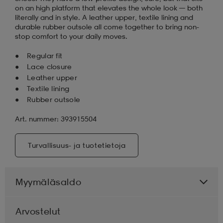
on an high platform that elevates the whole look — both
literally and in style. A leather upper, textile lining and
durable rubber outsole all come together to bring non-
stop comfort to your daily moves.
Regular fit
Lace closure
Leather upper
Textile lining
Rubber outsole
Art. nummer: 393915504
Turvallisuus- ja tuotetietoja
Myymäläsaldo
Arvostelut