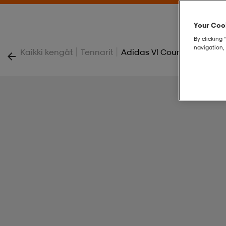
Your Cook
By clicking 
navigation, 
|
|
Kaikki kengät
Tennarit
Adidas Vl Court Bold Skor