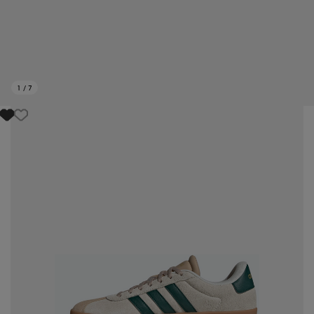
1
/
7