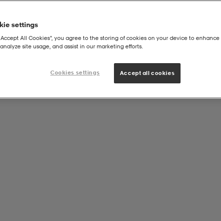
ie settings
“Accept All Cookies”, you agree to the storing of cookies on your device to enhance 
analyze site usage, and assist in our marketing efforts.
Cookies settings
Accept all cookies