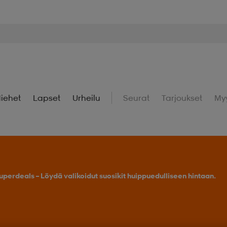
iehet
Lapset
Urheilu
Seurat
Tarjoukset
My
uperdeals – Löydä valikoidut suosikit huippuedulliseen hintaan.