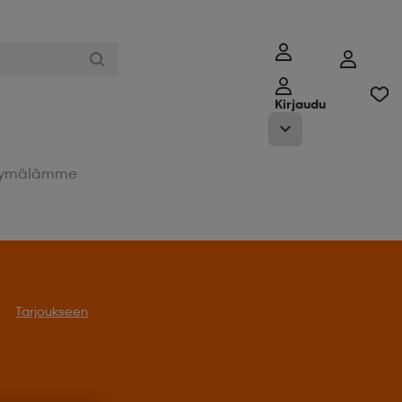
Kirjaudu
ymälämme
Tarjoukseen