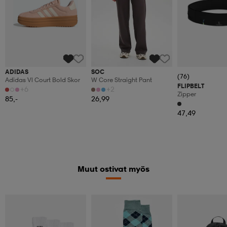
ADIDAS
SOC
(76)
Adidas Vl Court Bold Skor
W Core Straight Pant
FLIPBELT
+6
+2
Zipper
85,-
26,99
47,49
Muut ostivat myös