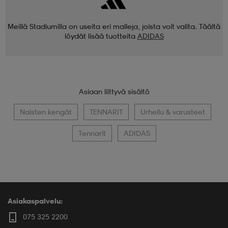
Meillä Stadiumilla on useita eri malleja, joista voit valita. Täältä
löydät lisää tuotteita
ADIDAS
Asiaan liittyvä sisältö
Naisten kengät
TENNARIT
Urheilu & varusteet
Tennarit
ADIDAS
Asiakaspalvelu:
075 325 2200