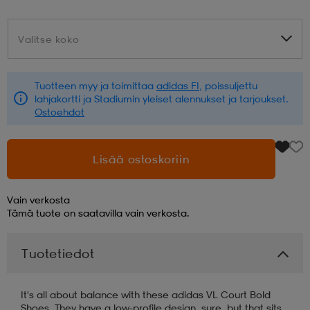
aatteet
tarvikkeet
set
tarvikkeet
aatteet
Valitse koko
Valitse koko
olasit
asut
set
Tuotteen myy ja toimittaa
adidas FI
, poissuljettu
lahjakortti ja Stadiumin yleiset alennukset ja tarjoukset.
Ostoehdot
set
it
a
Lisää ostoskoriin
asut
huolto
asut
Vain verkosta
Tämä tuote on saatavilla vain verkosta.
it
it
Tuotetiedot
huolto
huolto
It's all about balance with these adidas VL Court Bold
Shoes. They have a low-profile design, sure, but that sits