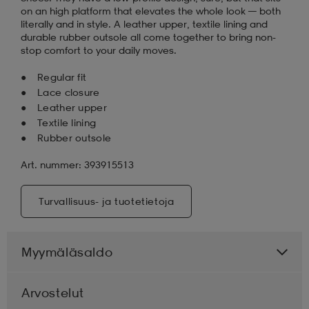
on an high platform that elevates the whole look — both
literally and in style. A leather upper, textile lining and
durable rubber outsole all come together to bring non-
stop comfort to your daily moves.
Regular fit
Lace closure
Leather upper
Textile lining
Rubber outsole
Art. nummer: 393915513
Turvallisuus- ja tuotetietoja
Myymäläsaldo
Arvostelut