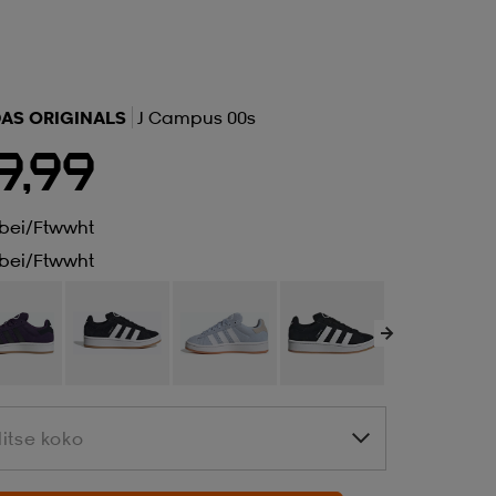
DAS ORIGINALS
J Campus 00s
9,99
bei/ftwwht
bei/ftwwht
litse koko
litse koko