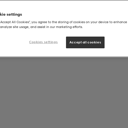
ie settings
“Accept All Cookies”, you agree to the storing of cookies on your device to enhance 
analyze site usage, and assist in our marketing efforts.
Cookies settings
Accept all cookies