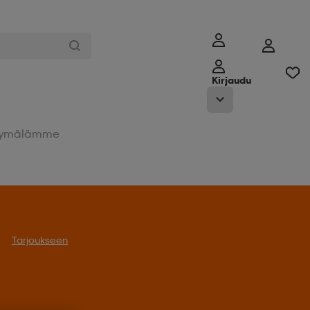
Kirjaudu
ymälämme
Tarjoukseen