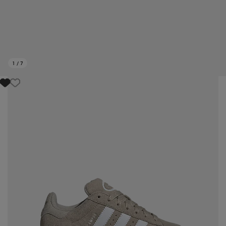
1
/
7