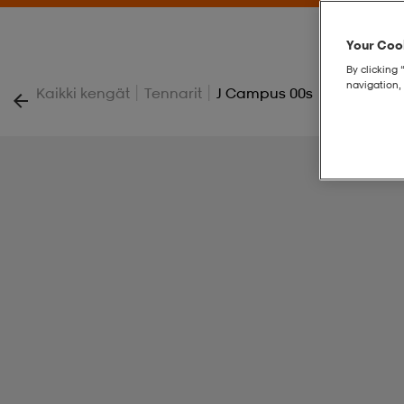
Your Cook
By clicking 
navigation, 
|
|
Kaikki kengät
Tennarit
J Campus 00s