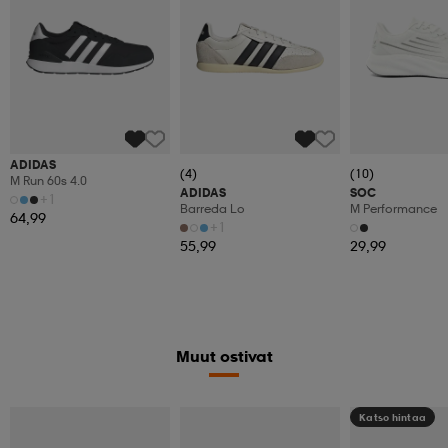
ADIDAS
(4)
(10)
M Run 60s 4.0
ADIDAS
SOC
+1
Barreda Lo
M Performance
64,99
+1
55,99
29,99
Muut ostivat
Katso hintaa