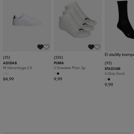
Ei sisälly kamp
(25)
(226)
ADIDAS
PUMA
(93)
M Advantage 2.0
U Sneaker Plain 3p
STADIUM
U Grip Sock
84,99
9,99
9,99