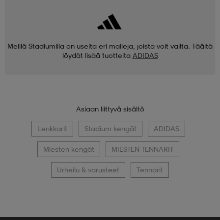
Meillä Stadiumilla on useita eri malleja, joista voit valita. Täältä
löydät lisää tuotteita
ADIDAS
Asiaan liittyvä sisältö
Lenkkarit
Stadium kengät
ADIDAS
Miesten kengät
MIESTEN TENNARIT
Urheilu & varusteet
Tennarit