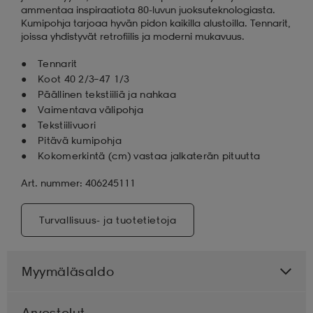
ammentaa inspiraatiota 80-luvun juoksuteknologiasta.
Kumipohja tarjoaa hyvän pidon kaikilla alustoilla. Tennarit,
joissa yhdistyvät retrofiilis ja moderni mukavuus.
Tennarit
Koot 40 2/3–47 1/3
Päällinen tekstiiliä ja nahkaa
Vaimentava välipohja
Tekstiilivuori
Pitävä kumipohja
Kokomerkintä (cm) vastaa jalkaterän pituutta
Art. nummer: 406245111
Turvallisuus- ja tuotetietoja
Myymäläsaldo
Arvostelut