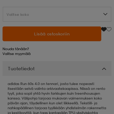
aatteet
tarvikkeet
set
tarvikkeet
aatteet
Valitse koko
Valitse koko
olasit
asut
set
Lisää ostoskoriin
Nouda tänään?
set
it
a
Valitse
myymälä
Tuotetiedot
asut
huolto
asut
adidas Run 60s 4.0 on tennari, josta tulee nopeasti
it
it
itsestään selvä valinta arkivaatekaapissa. Niissä on rento
tyyli, joka sopii yhtä hyvin farkkujen kuin treenihousujen
kanssa. Välipohja tarjoaa mukavan vaimennuksen koko
päivän ajan, täydellinen kun olet liikkeellä. Tekstiili- ja
huolto
huolto
nahkapäällinen tarjoaa tyylikkään yhdistelmän rakennetta
ja kestävyyttä, kun taas kantapään TPU-yksityiskohta