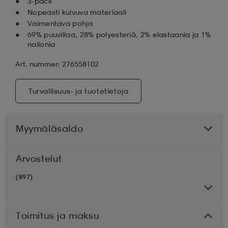
3-pack
Nopeasti kuivuva materiaali
Vaimentava pohja
69% puuvillaa, 28% polyesteriä, 2% elastaania ja 1%
nailonia
Art. nummer: 276558102
Turvallisuus- ja tuotetietoja
Myymäläsaldo
Arvostelut
(897)
Toimitus ja maksu