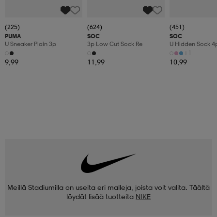
(225)
(624)
(451)
PUMA
SOC
SOC
U Sneaker Plain 3p
3p Low Cut Sock Re
U Hidden Sock 4
+1
9,99
11,99
10,99
Meillä Stadiumilla on useita eri malleja, joista voit valita. Täältä
löydät lisää tuotteita
NIKE