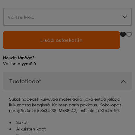
aatteet
tarvikkeet
set
tarvikkeet
aatteet
Valitse koko
Valitse koko
olasit
asut
set
Lisää ostoskoriin
Nouda tänään?
set
it
a
Valitse
myymälä
Tuotetiedot
asut
huolto
asut
Sukat nopeasti kuivuvaa materiaalia, joka estää jalkoja
it
it
liukumasta kengissä. Kolmen parin pakkaus. Koko-opas
(kengän koko): S=34–38, M=38–42, L=42–46 ja XL=46–50.
Sukat
huolto
huolto
Aikuisten koot