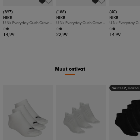
(897)
(188)
(40)
NIKE
NIKE
NIKE
U Nk Everyday Cush Crew
U Nk Everyday Cush Crew
U Nk Everyday Cu
3pr
6pr-Bd
3pr
14,99
22,99
14,99
Muut ostivat
Valitse 2, maksa