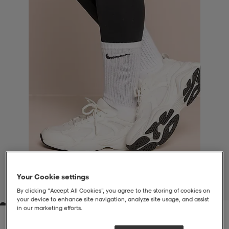
liivit
ikengät
t & pikeepaidat
ikengät
t
saappaat
ingkengät
t
ingkengät
at ja topit
elikengät
dat
engät
engät
t & pikeepaidat
allokengät
t & pikeepaidat
ilykengät
 ja otsapannat
ilykengät
-/Tennis-kengät
t & mekot
andy-/Käsipallo-kengät
eet & lapaset
andy-/Käsipallo-kengät
t & mekot
ikengät
Your Cookie settings
1
/
7
By clicking “Accept All Cookies”, you agree to the storing of cookies on
your device to enhance site navigation, analyze site usage, and assist
in our marketing efforts.
allokengät
allokengät
engät