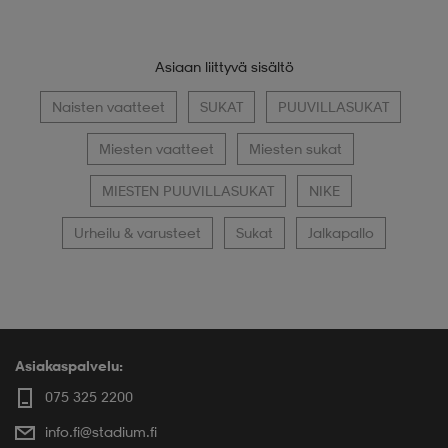
Asiaan liittyvä sisältö
Naisten vaatteet
SUKAT
PUUVILLASUKAT
Miesten vaatteet
Miesten sukat
MIESTEN PUUVILLASUKAT
NIKE
Urheilu & varusteet
Sukat
Jalkapallo
Asiakaspalvelu:
075 325 2200
info.fi@stadium.fi