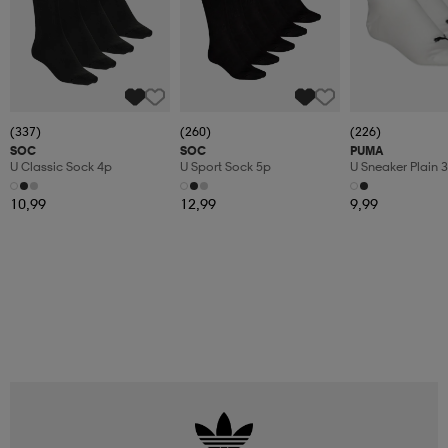
(337)
(260)
(226)
SOC
SOC
PUMA
U Classic Sock 4p
U Sport Sock 5p
U Sneaker Plain 
10,99
12,99
9,99