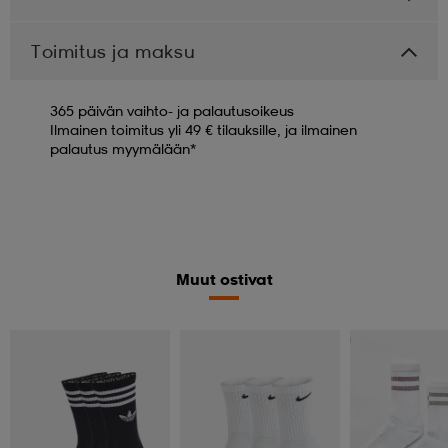
Toimitus ja maksu
365 päivän vaihto- ja palautusoikeus
Ilmainen toimitus yli 49 € tilauksille, ja ilmainen
palautus myymälään*
Muut ostivat
Valitse 2, maksa