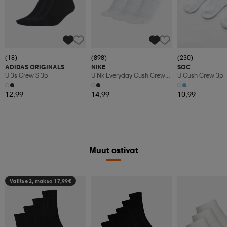
(18)
(898)
(230)
ADIDAS ORIGINALS
NIKE
SOC
U 3s Crew S 3p
U Nk Everyday Cush Crew
U Cush Crew 3p
3pr
12,99
14,99
10,99
Muut ostivat
Valitse 2, maksa 17,99€