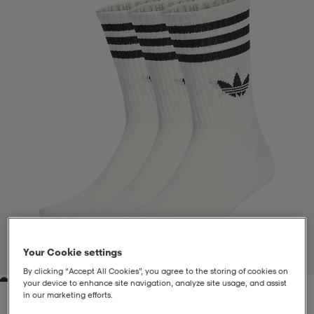
liivit
ikengät
t & pikeepaidat
ikengät
t
saappaat
ingkengät
t
ingkengät
at ja topit
elikengät
dat
engät
engät
t & pikeepaidat
allokengät
t & pikeepaidat
ilykengät
 ja otsapannat
ilykengät
-/Tennis-kengät
t & mekot
andy-/Käsipallo-kengät
eet & lapaset
andy-/Käsipallo-kengät
t & mekot
ikengät
Your Cookie settings
1
/
3
By clicking “Accept All Cookies”, you agree to the storing of cookies on
your device to enhance site navigation, analyze site usage, and assist
allokengät
allokengät
engät
in our marketing efforts.