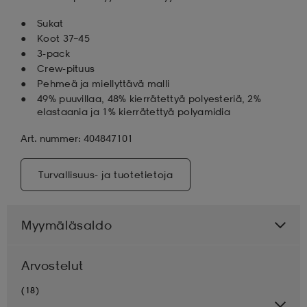
Sukat
Koot 37–45
3-pack
Crew-pituus
Pehmeä ja miellyttävä malli
49% puuvillaa, 48% kierrätettyä polyesteriä, 2%
elastaania ja 1% kierrätettyä polyamidia
Art. nummer: 404847101
Turvallisuus- ja tuotetietoja
Myymäläsaldo
Arvostelut
(18)