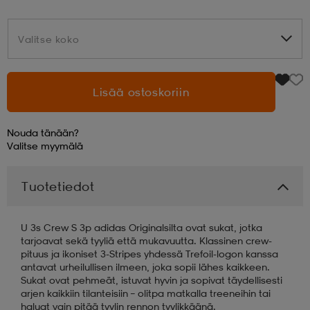
aatteet
tarvikkeet
set
tarvikkeet
aatteet
Valitse koko
Valitse koko
olasit
asut
set
Lisää ostoskoriin
Nouda tänään?
set
it
a
Valitse
myymälä
Tuotetiedot
asut
huolto
asut
U 3s Crew S 3p adidas Originalsilta ovat sukat, jotka
it
it
tarjoavat sekä tyyliä että mukavuutta. Klassinen crew-
pituus ja ikoniset 3-Stripes yhdessä Trefoil-logon kanssa
antavat urheilullisen ilmeen, joka sopii lähes kaikkeen.
Sukat ovat pehmeät, istuvat hyvin ja sopivat täydellisesti
huolto
huolto
arjen kaikkiin tilanteisiin – olitpa matkalla treeneihin tai
haluat vain pitää tyylin rennon tyylikkäänä.