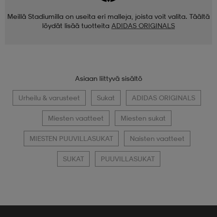
Meillä Stadiumilla on useita eri malleja, joista voit valita. Täältä
löydät lisää tuotteita
ADIDAS ORIGINALS
Asiaan liittyvä sisältö
Urheilu & varusteet
Sukat
ADIDAS ORIGINALS
Miesten vaatteet
Miesten sukat
MIESTEN PUUVILLASUKAT
Naisten vaatteet
SUKAT
PUUVILLASUKAT