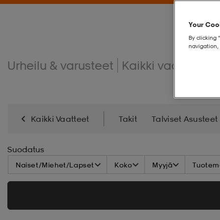
Your Cook
By clicking 
navigation, 
Urheilu & varusteet
Kaikki vaatteet
Kaikki Vaatteet
Takit
Talviset Asusteet
Sade
Uima-Asut
Kesäiset Asusteet
Vaat
Suodatus
Naiset/Miehet/Lapset
Koko
Myyjä
Tuoteme