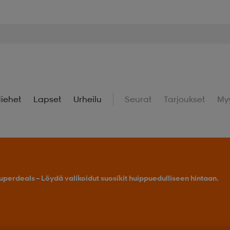
iehet
Lapset
Urheilu
Seurat
Tarjoukset
My
uperdeals – Löydä valikoidut suosikit huippuedulliseen hintaan.