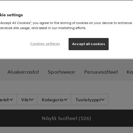
ie settings
“Accept All Cookies”, you agree to the storing of cookies on your device to enhance 
analyze site usage, and assist in our marketing efforts.
Kesäiset asusteet
Cookies settings
Accept all cookies
Aluskerrastot
Sportswear
Perusvaatteet
Ka
ehuolto
rkit
Väri
Kategoria
Tuotetyyppi
Näytä tuotteet (526)