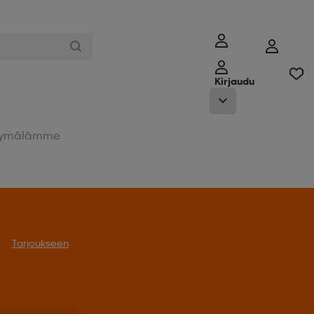
Kirjaudu
ymälämme
Tarjoukseen