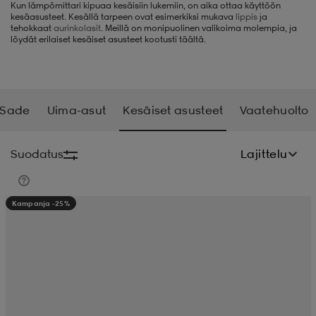
Kun lämpömittari kipuaa kesäisiin lukemiin, on aika ottaa käyttöön
kesäasusteet. Kesällä tarpeen ovat esimerkiksi mukava
lippis
ja
liivit
ikengät
t & pikeepaidat
ikengät
t
saappaat
tehokkaat
aurinkolasit
. Meillä on monipuolinen valikoima molempia, ja
löydät erilaiset kesäiset asusteet kootusti täältä.
ingkengät
t
ingkengät
at ja topit
elikengät
Sade
Uima-asut
Kesäiset asusteet
Vaatehuolto
dat
engät
engät
t & pikeepaidat
allokengät
Suodatus
Lajittelu
t & pikeepaidat
ilykengät
 ja otsapannat
ilykengät
-/Tennis-kengät
Kampanja -25%
t & mekot
andy-/Käsipallo-kengät
eet & lapaset
andy-/Käsipallo-kengät
t & mekot
ikengät
allokengät
allokengät
engät