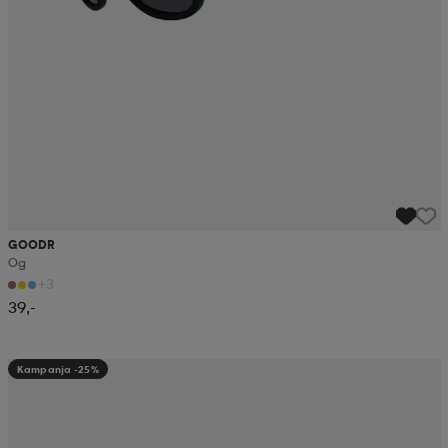
GOODR
Og
+3
39,-
Kampanja -25%