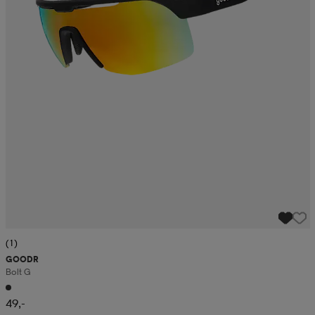
(1)
GOODR
Bolt G
49,-