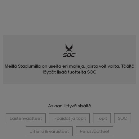
Meillä Stadiumilla on useita eri malleja, joista voit valita. Täältä
löydät lisää tuotteita
SOC
Asiaan liittyvä sisältö
Lastenvaatteet
T-paidat ja topit
Topit
SOC
Urheilu & varusteet
Perusvaatteet