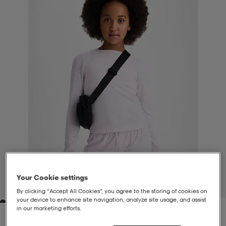
liivit
ikengät
t & pikeepaidat
ikengät
t
saappaat
ingkengät
t
ingkengät
at ja topit
elikengät
dat
engät
engät
t & pikeepaidat
allokengät
t & pikeepaidat
ilykengät
 ja otsapannat
ilykengät
-/Tennis-kengät
t & mekot
andy-/Käsipallo-kengät
eet & lapaset
andy-/Käsipallo-kengät
t & mekot
ikengät
Your Cookie settings
1
/
4
By clicking “Accept All Cookies”, you agree to the storing of cookies on
your device to enhance site navigation, analyze site usage, and assist
in our marketing efforts.
allokengät
allokengät
engät