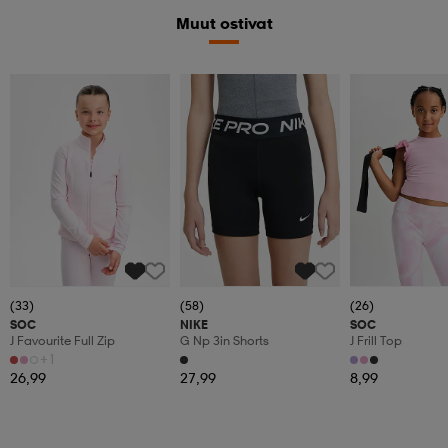
Muut ostivat
(33)
(58)
(26)
SOC
NIKE
SOC
J Favourite Full Zip
G Np 3in Shorts
J Frill Top
+1
26,99
27,99
8,99