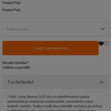
Pastel Pink
Pastel Pink
aatteet
tarvikkeet
set
tarvikkeet
aatteet
Valitse koko
Valitse koko
olasit
asut
set
Lisää ostoskoriin
set
it
a
Nouda tänään?
asut
huolto
asut
Valitse
myymälä
Tuotetiedot
it
it
J Soft Long Sleeve SOC:lta on pitkähihainen paita
pehmeää ja mukavaa materiaalia, suunniteltu arjen
huolto
huolto
kaikkiin hetkiin. Tiukka malli istuu lähellä vartaloa ja antaa
tyylikkään siluetin, joka sopii sekä kouluun että vapaa-