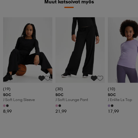
Muut katsoivat myös
(19)
(30)
(10)
SOC
SOC
SOC
J Soft Long Sleeve
J Soft Lounge Pant
J Enlite Ls Top
8,99
21,99
17,99