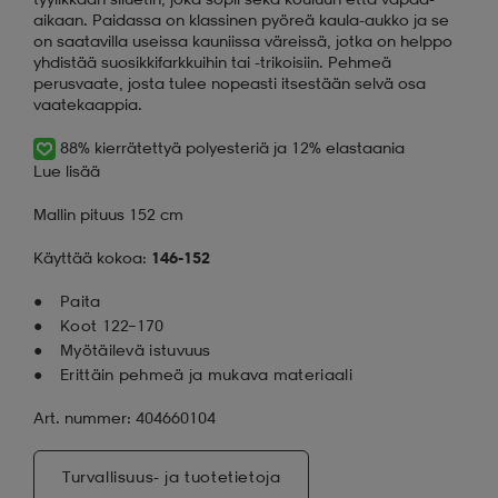
aikaan. Paidassa on klassinen pyöreä kaula-aukko ja se
on saatavilla useissa kauniissa väreissä, jotka on helppo
yhdistää suosikkifarkkuihin tai -trikoisiin. Pehmeä
perusvaate, josta tulee nopeasti itsestään selvä osa
vaatekaappia.
88% kierrätettyä polyesteriä ja 12% elastaania
Lue lisää
Mallin pituus 152 cm
Käyttää kokoa:
146-152
Paita
Koot 122–170
Myötäilevä istuvuus
Erittäin pehmeä ja mukava materiaali
Art. nummer: 404660104
Turvallisuus- ja tuotetietoja