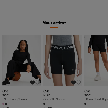
Muut ostivat
Member
(19)
(58)
(45)
SOC
NIKE
SOC
J Soft Long Sleeve
G Np 3in Shorts
J Base Short Tigh