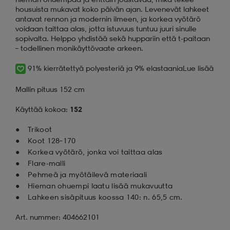
housuista mukavat koko päivän ajan. Levenevät lahkeet
antavat rennon ja modernin ilmeen, ja korkea vyötärö
voidaan taittaa alas, jotta istuvuus tuntuu juuri sinulle
sopivalta. Helppo yhdistää sekä huppariin että t-paitaan
– todellinen monikäyttövaate arkeen.
91% kierrätettyä polyesteriä ja 9% elastaania
Lue lisää
Mallin pituus 152 cm
Käyttää kokoa:
152
Trikoot
Koot 128–170
Korkea vyötärö, jonka voi taittaa alas
Flare-malli
Pehmeä ja myötäilevä materiaali
Hieman ohuempi laatu lisää mukavuutta
Lahkeen sisäpituus koossa 140: n. 65,5 cm.
Art. nummer: 404662101