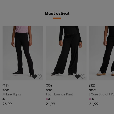
Muut ostivat
(19)
(30)
(32)
SOC
SOC
SOC
J Flare Tights
J Soft Lounge Pant
J Core Straight P
26,99
21,99
21,99