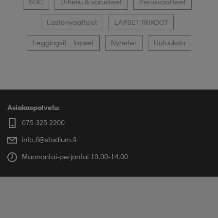
SOC
Urheilu & varusteet
Perusvaatteet
Lastenvaatteet
LAPSET TRIKOOT
Leggingsit – lapset
Nyheter
Uutuuksia
Asiakaspalvelu:
075 325 2200
info.fi@stadium.fi
Maanantai-perjantai 10.00-14.00