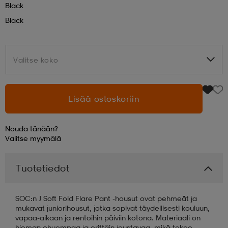
Black
Black
aatteet
tarvikkeet
set
tarvikkeet
aatteet
Valitse koko
Valitse koko
olasit
asut
set
Lisää ostoskoriin
set
it
a
Nouda tänään?
asut
huolto
asut
Valitse
myymälä
Tuotetiedot
it
it
SOC:n J Soft Fold Flare Pant -housut ovat pehmeät ja
mukavat juniorihousut, jotka sopivat täydellisesti kouluun,
huolto
huolto
vapaa-aikaan ja rentoihin päiviin kotona. Materiaali on
hieman ohuempaa ja erittäin joustavaa, mikä tekee