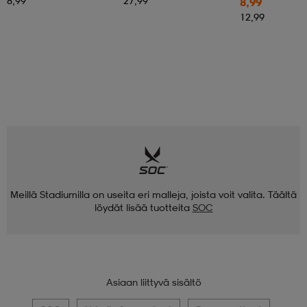
8,99
27,99
8,99
12,99
Meillä Stadiumilla on useita eri malleja, joista voit valita. Täältä
löydät lisää tuotteita
SOC
Asiaan liittyvä sisältö