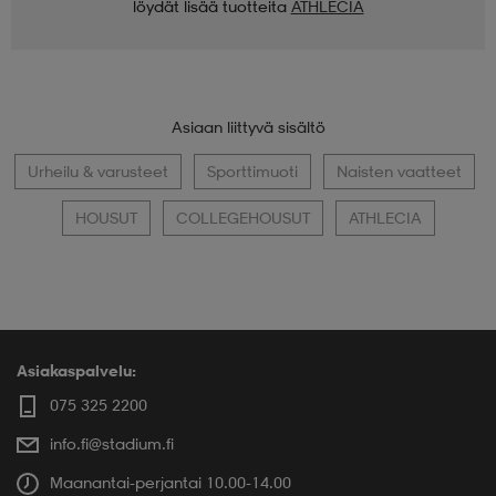
löydät lisää tuotteita
ATHLECIA
Asiaan liittyvä sisältö
Urheilu & varusteet
Sporttimuoti
Naisten vaatteet
HOUSUT
COLLEGEHOUSUT
ATHLECIA
Asiakaspalvelu:
075 325 2200
info.fi@stadium.fi
Maanantai-perjantai 10.00-14.00