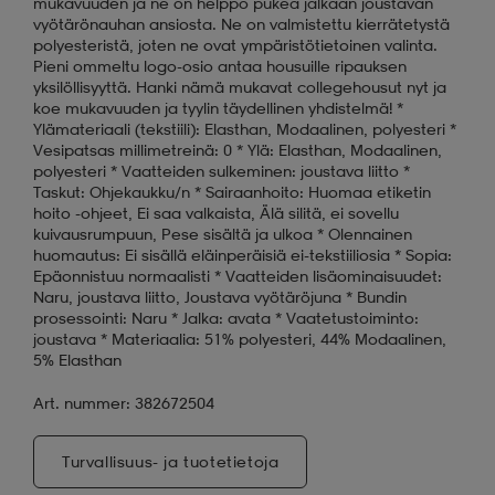
mukavuuden ja ne on helppo pukea jalkaan joustavan
vyötärönauhan ansiosta. Ne on valmistettu kierrätetystä
polyesteristä, joten ne ovat ympäristötietoinen valinta.
Pieni ommeltu logo-osio antaa housuille ripauksen
yksilöllisyyttä. Hanki nämä mukavat collegehousut nyt ja
koe mukavuuden ja tyylin täydellinen yhdistelmä! *
Ylämateriaali (tekstiili): Elasthan, Modaalinen, polyesteri *
Vesipatsas millimetreinä: 0 * Ylä: Elasthan, Modaalinen,
polyesteri * Vaatteiden sulkeminen: joustava liitto *
Taskut: Ohjekaukku/n * Sairaanhoito: Huomaa etiketin
hoito -ohjeet, Ei saa valkaista, Älä silitä, ei sovellu
kuivausrumpuun, Pese sisältä ja ulkoa * Olennainen
huomautus: Ei sisällä eläinperäisiä ei-tekstiiliosia * Sopia:
Epäonnistuu normaalisti * Vaatteiden lisäominaisuudet:
Naru, joustava liitto, Joustava vyötäröjuna * Bundin
prosessointi: Naru * Jalka: avata * Vaatetustoiminto:
joustava * Materiaalia: 51% polyesteri, 44% Modaalinen,
5% Elasthan
Art. nummer: 382672504
Turvallisuus- ja tuotetietoja