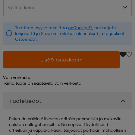
Valitse koko
Valitse koko
aatteet
tarvikkeet
set
tarvikkeet
aatteet
Tuotteen myy ja toimittaa
onQuality FI
, poissuljettu
lahjakortti ja Stadiumin yleiset alennukset ja tarjoukset.
olasit
asut
set
Ostoehdot
set
it
a
Lisää ostoskoriin
Vain verkosta
asut
huolto
asut
Tämä tuote on saatavilla vain verkosta.
Tuotetiedot
it
it
Pukeudu näihin Athlecian erittäin pehmeisiin ja mukaviin
naisten collegehousuihin. Ne sopivat täydellisesti
huolto
huolto
urheiluun ja vapaa-aikaan, tarjoavat parhaan mahdollisen