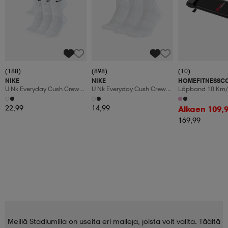
(188)
(898)
(10)
NIKE
NIKE
HOMEFITNESSC
U Nk Everyday Cush Crew
U Nk Everyday Cush Crew
Löpband 10 Km/
6pr-Bd
3pr
Manuaalinen Kal
Led-Display
22,99
14,99
Alkaen 109,
169,99
Meillä Stadiumilla on useita eri malleja, joista voit valita. Täältä