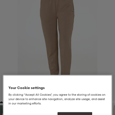
liivit
ikengät
t & pikeepaidat
ikengät
t
saappaat
ingkengät
t
ingkengät
at ja topit
elikengät
dat
engät
engät
t & pikeepaidat
allokengät
t & pikeepaidat
ilykengät
 ja otsapannat
ilykengät
-/Tennis-kengät
t & mekot
andy-/Käsipallo-kengät
eet & lapaset
andy-/Käsipallo-kengät
t & mekot
ikengät
Your Cookie settings
1
/
8
By clicking “Accept All Cookies”, you agree to the storing of cookies on
your device to enhance site navigation, analyze site usage, and assist
in our marketing efforts.
allokengät
allokengät
engät