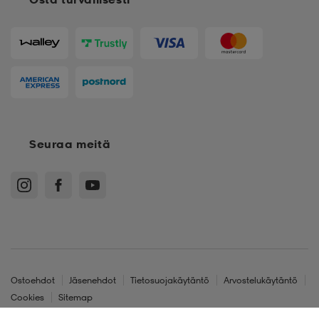
Seuraa meitä
Ostoehdot
Jäsenehdot
Tietosuojakäytäntö
Arvostelukäytäntö
Cookies
Sitemap