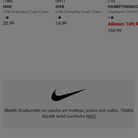
(188)
(897)
(10)
NIKE
NIKE
HOMEFITNESSC
U Nk Everyday Cush Crew
U Nk Everyday Cush Crew
Löpband 10 Km/
6pr-Bd
3pr
Manuaalinen Kal
Led-Display
22,99
14,99
Alkaen 109,
169,99
Meillä Stadiumilla on useita eri malleja, joista voit valita. Täältä
löydät lisää tuotteita
NIKE