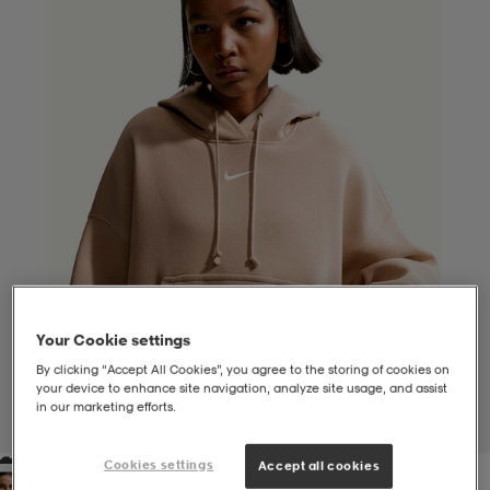
liivit
ikengät
t & pikeepaidat
ikengät
t
saappaat
ingkengät
t
ingkengät
at ja topit
elikengät
dat
engät
engät
t & pikeepaidat
allokengät
t & pikeepaidat
ilykengät
 ja otsapannat
ilykengät
-/Tennis-kengät
Your Cookie settings
By clicking “Accept All Cookies”, you agree to the storing of cookies on
t & mekot
andy-/Käsipallo-kengät
eet & lapaset
andy-/Käsipallo-kengät
t & mekot
ikengät
your device to enhance site navigation, analyze site usage, and assist
in our marketing efforts.
1
/
8
allokengät
allokengät
engät
Cookies settings
Accept all cookies