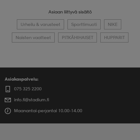
Asiaan liittyvä sisältö
Urheilu & varusteet
Sporttimuoti
NIKE
Naisten vaatteet
PITKÄHIHAISET
HUPPARIT
Asiakaspalvelu:
075 325 2200
info.fi@stadium.fi
Maanantai-perjantai 10.00-14.00