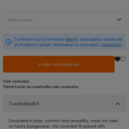
aatteet
tarvikkeet
set
tarvikkeet
aatteet
Valitse koko
Valitse koko
olasit
asut
set
Tuotteen myy ja toimittaa
Nike FI
, poissuljettu lahjakortti
ja Stadiumin yleiset alennukset ja tarjoukset.
Ostoehdot
set
it
a
Lisää ostoskoriin
asut
huolto
asut
Vain verkosta
Tämä tuote on saatavilla vain verkosta.
it
it
Tuotetiedot
Grounded in style, comfort and versatility, meet our take
huolto
huolto
on luxury loungewear. Our roomiest fit paired with