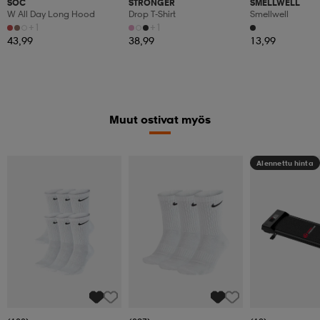
SOC
STRONGER
SMELLWELL
W All Day Long Hood
Drop T-Shirt
Smellwell
+1
+1
43,99
38,99
13,99
Muut ostivat myös
Alennettu hinta