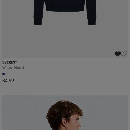
EVEREST
W Levi Hood
34,99
Kampanja -25%