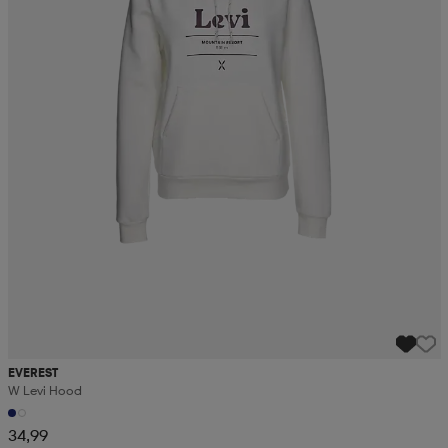
EVEREST
W Levi Hood
34,99