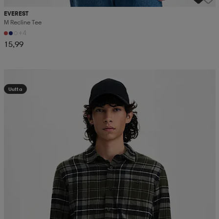
EVEREST
M Recline Tee
+4
15,99
Kampanja -25%
Uutta