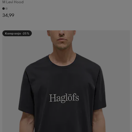
M Levi Hood
34,99
Kampanja -25%