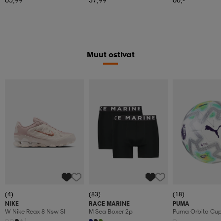
Muut ostivat
(4)
(83)
(18)
NIKE
RACE MARINE
PUMA
W Nike Reax 8 Nsw Sl
M Sea Boxer 2p
Puma Orbita Cup P
+1