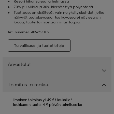
Resori hihansuissa ja helmassa
70% puuvillaa ja 30% kierrätettyä polyesteriä
Tuotteeseen sisältyvät vain ne yksityiskohdat, jotka
näkyvät tuotekuvassa. Jos kuvassa ei näy seuran
logoa, tuote toimitetaan ilman logoa.
Art. nummer: 409653102
Turvallisuus- ja tuotetietoja
Arvostelut
Toimitus ja maksu
Ilmainen toimitus yli 49 € tilauksille*
Joukkueen tuote, 4-9 päivän toimitusaika