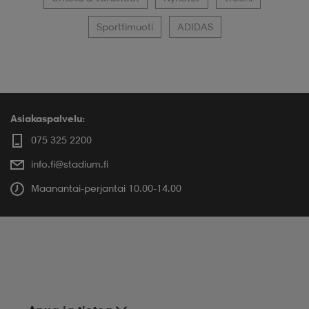
Sporttimuoti
ADIDAS
Asiakaspalvelu:
075 325 2200
info.fi@stadium.fi
Maanantai-perjantai 10.00-14.00