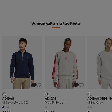
Samankaltaisia tuotteita
(3)
(4)
(2)
ADIDAS
ADIDAS
ADIDAS ORIGIN
M Core Ltwt 1/4 Z
M 3s Fl Sweat
M Ess Crew
65,99
37,99
60,-