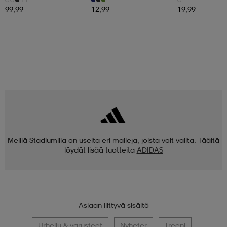
99,99
12,99
19,99
Meillä Stadiumilla on useita eri malleja, joista voit valita. Täältä
löydät lisää tuotteita
ADIDAS
Asiaan liittyvä sisältö
Urheilu & varusteet
Nyheter
Treeni