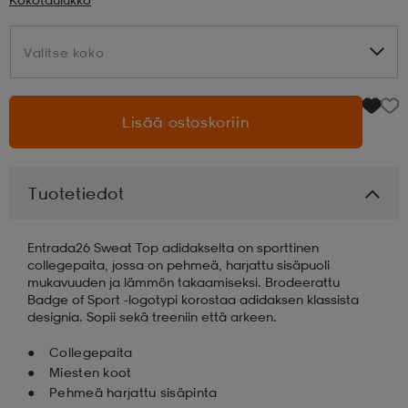
aatteet
tarvikkeet
set
tarvikkeet
aatteet
Valitse koko
Valitse koko
olasit
asut
set
Lisää ostoskoriin
set
it
a
Tuotetiedot
asut
huolto
asut
Entrada26 Sweat Top adidakselta on sporttinen
collegepaita, jossa on pehmeä, harjattu sisäpuoli
mukavuuden ja lämmön takaamiseksi. Brodeerattu
Badge of Sport -logotypi korostaa adidaksen klassista
it
it
designia. Sopii sekä treeniin että arkeen.
Collegepaita
Miesten koot
huolto
huolto
Pehmeä harjattu sisäpinta